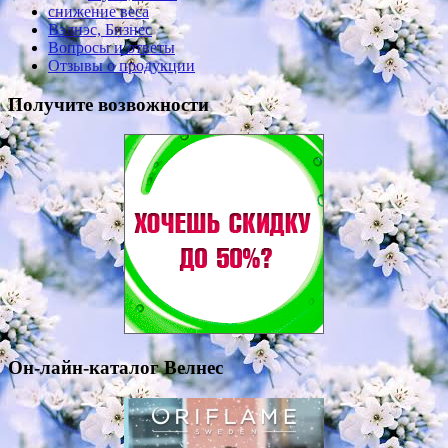
снижение веса
Вэлнэс, Бизнес
Вопросы и ответы
Отзывы о продукции
Получите возвожности
Он-лайн-каталог Велнес