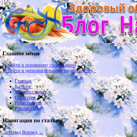
Zdorovii obraz jizni! Zdorovoe pitanie!
http://nadgolbiz.com/
Главное меню
Перейти к основному содержанию
Перейти к дополнительному содержимому
Главная
Каталог
Экспресс заказ
Об авторе
Регистрация
Рекомендую
Навигация по статьям
←
Назад
Вперед
→