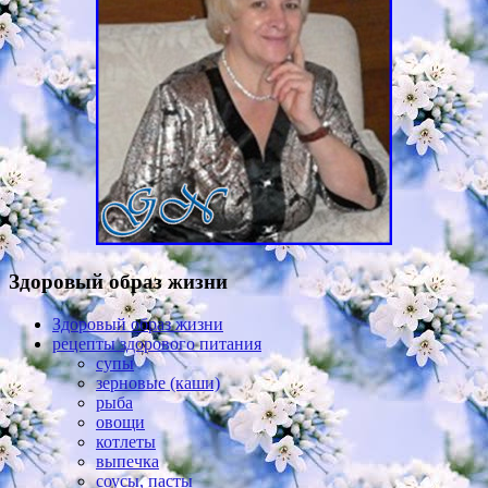
Здоровый образ жизни
Здоровый образ жизни
рецепты здорового питания
супы
зерновые (каши)
рыба
овощи
котлеты
выпечка
соусы, пасты