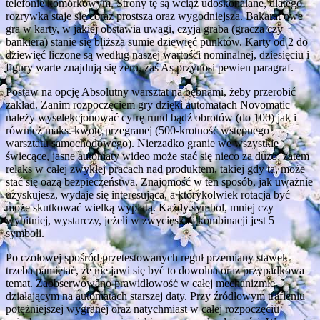
telefonie komórkowym. Strony tę są wciąż udoskonalane, dlatego
rozrywka staje się coraz prostsza oraz wygodniejsza. Bakarat owe
gra w karty, w jakiej obstawia uwagi, czyja graba (gracza czy
bankiera) stanie się bliższa sumie dziewięć punktów. Karty od 2 do
dziewięć liczone są według naszej wartości nominalnej, dziesięciu i
figury warte znajdują się zero, zaś As przynosi pewien paragraf.
Postaw na opcję Absolutny warsztat na bębnami, żeby przerobić
zakład. Zanim rozpoczęciem gry dzięki automatach Novomatic
należy wyselekcjonować cyfrę rund bądź obrotów (do 100) jak i
również maks. kwotę przegranej (500-krotność wstępnego
warsztatu samochodowego). Nierzadko granie we wszystkie
świecące, jasne automaty wideo może stać się nieco za dużo, zatem
relaks w całej zwykłej pracach nad produktem, takiej gdy ta, może
stać się oazą bezpieczeństwa. Znajomość w ten sposób, jak uważnie
uzyskujesz, wydaje się interesująca, a którykolwiek rotacja być
może skutkować wielką wypłatą. Każdy symbol, mniej czy
wybitniej, wystarczy, jeżeli w zwycięskiej kombinacji jest 5
symboli.
Po czołowej spośród przetestowanych reguł przemiany stawek
trzeba pamiętać, że nie jawi się być to dowolna oraz przypadkowa
temat. Zaobserwowano prawidłowość w całej mechanizmie
działającym na automatach starszej daty. Przy źródłowym trafieniu
potężniejszej wygranej oraz natychmiast w całej rozpoczęciu