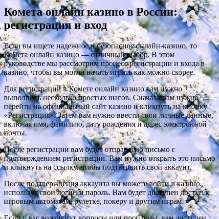
Комета онлайн казино в России:
регистрация и вход
Если вы ищете надежное и безопасное онлайн-казино, то
Комета онлайн казино — отличный выбор. В этом
руководстве мы рассмотрим процесс регистрации и входа в
казино, чтобы вы могли начать играть как можно скорее.
Для регистрации в Комете онлайн казино вам нужно
выполнить несколько простых шагов. Сначала вам нужно
перейти на официальный сайт казино и кликнуть на кнопку
«Регистрация». Затем вам нужно ввести свои личные данные,
включая имя, фамилию, дату рождения и адрес электронной
почты.
После регистрации вам будет отправлено письмо с
подтверждением регистрации. Вам нужно открыть это письмо
и кликнуть на ссылку, чтобы подтвердить свой аккаунт.
После подтверждения аккаунта вы можете войти в казино,
используя свои логин и пароль. Вам будет доступен доступ к
игровым автоматам, рулетке, покеру и другим играм.
Если у вас возникнут вопросы или проблемы, вам доступен