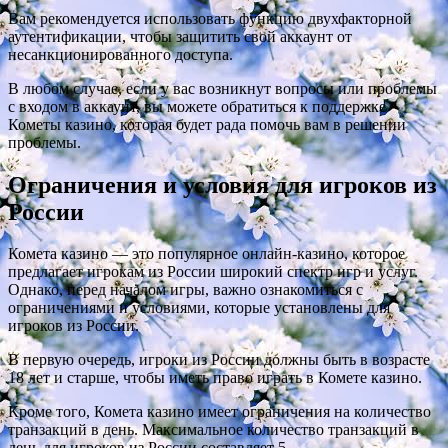
Вам рекомендуется использовать функцию двухфакторной
аутентификации, чтобы защитить свой аккаунт от
несанкционированного доступа.
В любом случае, если у вас возникнут вопросы или проблемы
с входом в аккаунт, вы можете обратиться к поддержке
Кометы казино, которая будет рада помочь вам в решении
проблемы.
Ограничения и условия для игроков из
России
Комета казино — это популярное онлайн-казино, которое
предлагает игрокам из России широкий спектр игр и услуг.
Однако, перед началом игры, важно ознакомиться с
ограничениями и условиями, которые установлены для
игроков из России.
В первую очередь, игроки из России должны быть в возрасте
18 лет и старше, чтобы иметь право играть в Комете казино.
Кроме того, Комета казино имеет ограничения на количество
транзакций в день. Максимальное количество транзакций в
день для игроков из России составляет 5.