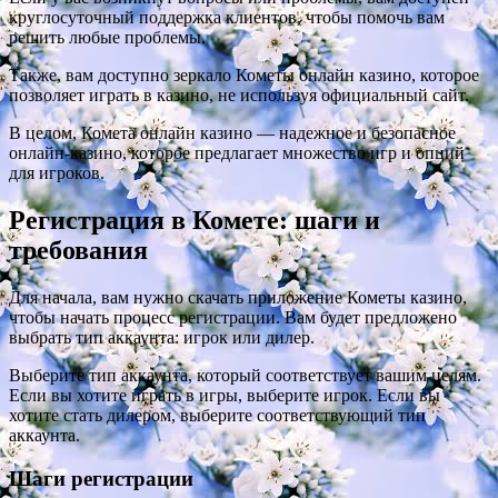
круглосуточный поддержка клиентов, чтобы помочь вам
решить любые проблемы.
Также, вам доступно зеркало Кометы онлайн казино, которое
позволяет играть в казино, не используя официальный сайт.
В целом, Комета онлайн казино — надежное и безопасное
онлайн-казино, которое предлагает множество игр и опций
для игроков.
Регистрация в Комете: шаги и
требования
Для начала, вам нужно скачать приложение Кометы казино,
чтобы начать процесс регистрации. Вам будет предложено
выбрать тип аккаунта: игрок или дилер.
Выберите тип аккаунта, который соответствует вашим целям.
Если вы хотите играть в игры, выберите игрок. Если вы
хотите стать дилером, выберите соответствующий тип
аккаунта.
Шаги регистрации