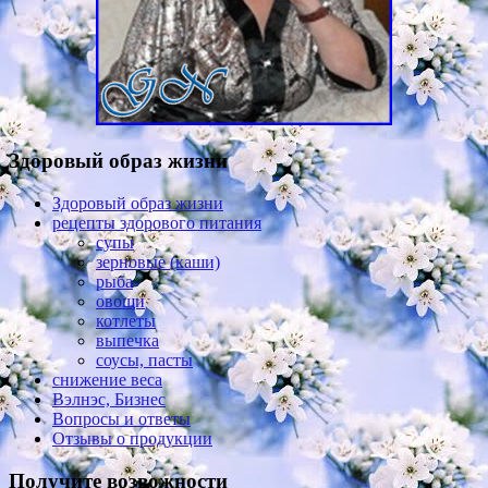
Здоровый образ жизни
Здоровый образ жизни
рецепты здорового питания
супы
зерновые (каши)
рыба
овощи
котлеты
выпечка
соусы, пасты
снижение веса
Вэлнэс, Бизнес
Вопросы и ответы
Отзывы о продукции
Получите возвожности