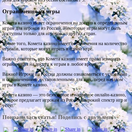
Ограничения на игры
Комета казино имеет ограничения на доступ к определенным
играм для игроков из России. Некоторые игры могут быть
доступны только для игроков из других стран.
Кроме того, Комета казино имеет ограничения на количество
игроков, которые могут играть в одной игре.
Важно отметить, что Комета казино имеет право изменять
ограничения на доступ к играм в любое время.
Важно! Игроки из России должны ознакомиться с условиями
и ограничениями, установленными для них, перед началом
игры в Комете казино.
Комета казино — это безопасное и надежное онлайн-казино,
которое предлагает игрокам из России широкий спектр игр и
услуг.
Понравилась статья! Поделись с друзьями!