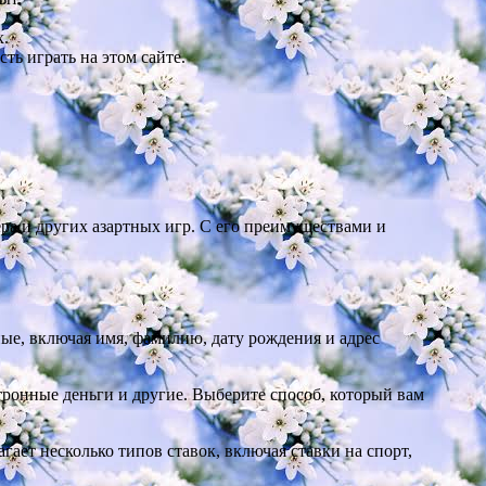
х.
ть играть на этом сайте.
ера и других азартных игр. С его преимуществами и
ные, включая имя, фамилию, дату рождения и адрес
ктронные деньги и другие. Выберите способ, который вам
гает несколько типов ставок, включая ставки на спорт,