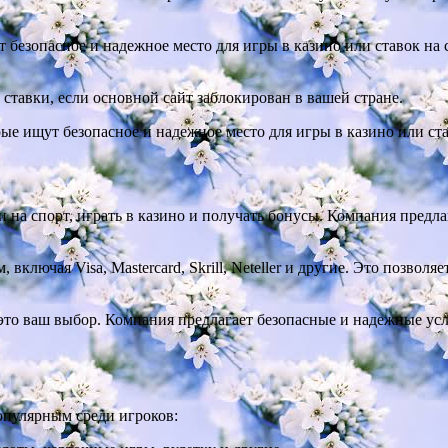
 безопасное и надежное место для игры в казино или ставок на с
 ставки, если основной сайт заблокирован в вашей стране.
ые ищут безопасное и надежное место для игры в казино или ста
и на спорт, играть в казино и получать бонусы. Компания предл
ключая Visa, Mastercard, Skrill, Neteller и другие. Это позволя
это ваш выбор. Компания предлагает безопасные и надежные усл
опулярным среди игроков: