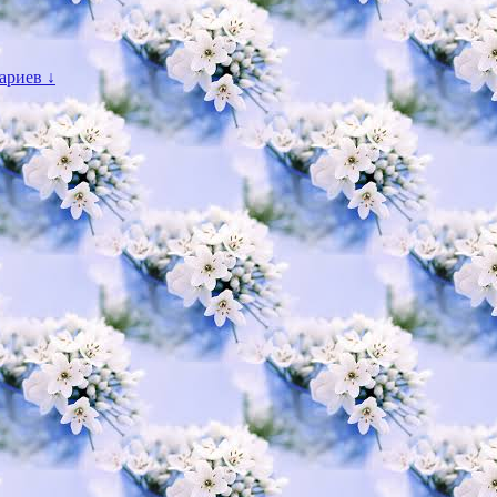
ариев ↓