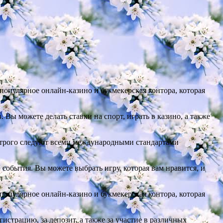
 популярное онлайн-казино и букмекерская контора, которая
 Вы можете делать ставки на спорт, играть в казино, а также
 строго следуют всеми международными стандартами
 события. Вы можете выбрать игру, которая вам нравится, и
 популярное онлайн-казино и букмекерская контора, которая
страцию, за депозит, а также за участие в различных