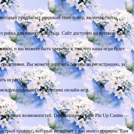
который предлагает широкий спектр игр, включая слоты,
з риска для вашего капитала. Сайт доступен на русском языке,
жным, и вы можете быть уверены в том, что ваша игра будет
 средствами. Вы можете получать бонусы за регистрацию, за
ать играть!
 с международными стандартами онлайн-игр.
финансовых возможностей. Официальный сайт Pin Up Casino —
 быстрый процесс, который не займет у вас много времени. Вам