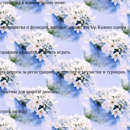
оставьте их в комментариях ниже.
преимущества и функции, которые делают Pin Up Казино одним
рая вам нравится, и начать играть.
ь бонусы за регистрацию, за депозит и за участие в турнирах.
лгоритмы для защиты данных.
грать на ходу.