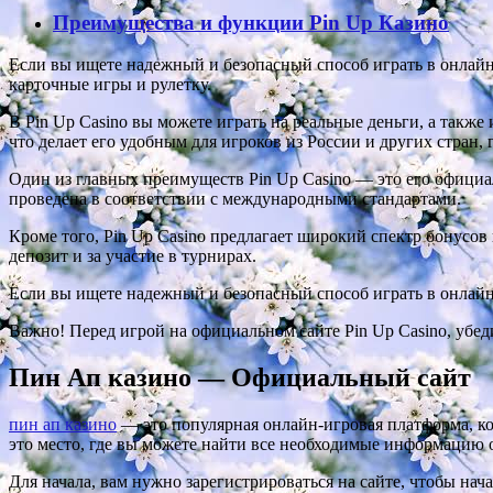
Преимущества и функции Pin Up Казино
Если вы ищете надежный и безопасный способ играть в онлайн
карточные игры и рулетку.
В Pin Up Casino вы можете играть на реальные деньги, а такж
что делает его удобным для игроков из России и других стран,
Один из главных преимуществ Pin Up Casino — это его официаль
проведена в соответствии с международными стандартами.
Кроме того, Pin Up Casino предлагает широкий спектр бонусов
депозит и за участие в турнирах.
Если вы ищете надежный и безопасный способ играть в онлайн-
Важно! Перед игрой на официальном сайте Pin Up Casino, убед
Пин Ап казино — Официальный сайт
пин ап казино
— это популярная онлайн-игровая платформа, к
это место, где вы можете найти все необходимые информацию о
Для начала, вам нужно зарегистрироваться на сайте, чтобы нач