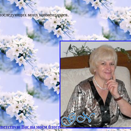
ля последующих моих комментариев.
ветствую Вас на моём блоге