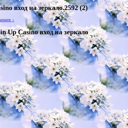
no вход на зеркало.2592 (2)
ариев ↓
 Up Casino вход на зеркало