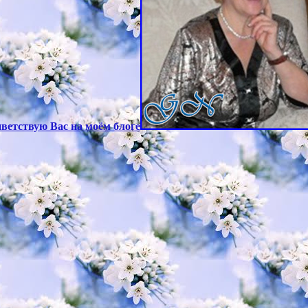
ветствую Вас на моём блоге