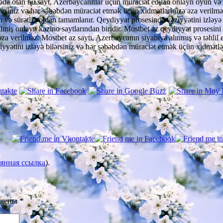
qəda olan bu sayt, Azerbaycanlılar üçün müraciət edilən onlayn oyun və 
lərsiniz və hər səbəbdən müraciət etmək üçün xidmətlərinizə əza verilməz
an və sürətli yoldan tamamlanır. Qeydiyyat prosesində vəziyyətini izləy
ilmiş onlayn kazino saytlarından biridir. Mostbet az qeydiyyat prosesin
za verilməz. Mostbet az saytı, Azerbaycanın siyahıya alınmış və təhlil 
iyyətini izləyə bilərsiniz və hər səbəbdən müraciət etmək üçün xidmətlə
янная ссылка
).
ечены
*