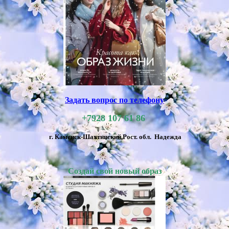
Задать вопрос по телефону
+7928 107 61 86
г. Каменск-Шахтинский,
Рост. обл.
Надежда
Создай свой новый образ