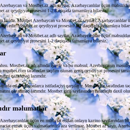
Azerbaycan və Mostbet.az adlı saytlar, Azərbaycanlılar üçün məhsuldar 
bet az qeydiyyat prosesini 1-2 dəqiqədə tamamlaya bilərsiz.
n biridir. Mostbet Azerbaycan və Mostbet.az saytları, Azərbaycanlılar 
əqdim edir. Mostbet az qeydiyyat prosesini 1-2 dəqiqədə tamamlaya bilər
Azerbaycan və Mostbet.az adlı saytlar, Azərbaycanlılar üçün məhsuldar 
bet az qeydiyyat prosesini 1-2 dəqiqədə tamamlaya bilərsiz.
ar
ı. Mostbet.az adı altında işləyir və bu məhsul, Azerbaycanın məsuliyy
un və mostbet.com tərəfindən təqdim olunan geniş qeydiyyat prosesini tam
inatını qazanmaq lazımdır.
ifadə edən milyonlarca istifadəçiyi qarşılayır. Mostbet.az tərəfindən t
natını qazanmaq lazımdır. Mostbet giriş sayfasından rahatlıqla daxil o
lıdır məlumatlar
Azerbaycanlılar üçün en müraciət edilən onlayn kazino saytlarından biri
raciət etmək üçün xidmətlərinizə əza verilməz. Mostbet az saytı, Azerba