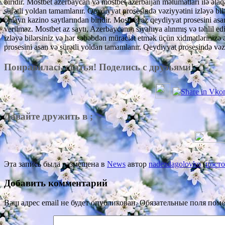
biridir. Mostbet azerbaycan və mostbet azerbaijan məlumatları ilə əla
sürətli yoldan tamamlanır. Qeydiyyat prosesində vəziyyətini izləyə bi
onlayn kazino saytlarından biridir. Mostbet az qeydiyyat prosesini as
verilməz. Mostbet az saytı, Azerbaycanın siyahıya alınmış və təhlil ed
izləyə bilərsiniz və hər səbəbdən müraciət etmək üçün xidmətlərinizə ə
prosesini asan və sürətli yoldan tamamlanır. Qeydiyyat prosesində vəz
Понравилась статья! Поделись с друзьями!
Давайте дружить в ;
Эта запись была размещена в
News
автор
nadezdagolovko
(
посто
Добавить комментарий
Ваш адрес email не будет опубликован.
Обязательные поля пом