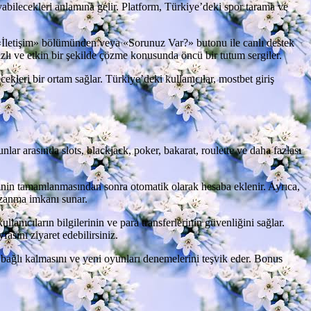
yabilecekleri anlamına gelir. Platform, Türkiye’deki spor tarama ve
n «İletişim» bölümünden veya «Sorunuz Var?» butonu ile canlı destek
 hızlı ve etkin bir şekilde çözme konusunda öncü bir tutum sergiler.
ekleri bir ortam sağlar. Türkiye’deki kullanıcılar, mostbet giriş
r arasında slots, blackjack, poker, bakarat, roulette ve daha fazlası
cinin tamamlanmasından sonra otomatik olarak hesaba eklenir. Ayrıca,
kazanma imkanı sunar.
anıcıların bilgilerinin ve para transferlerinin güvenliğini sağlar.
fasını ziyaret edebilirsiniz.
a bağlı kalmasını ve yeni oyunları denemelerini teşvik eder. Bonus