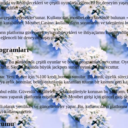
tamda oynayabilecekleri ve çeşitli oyunlarla eğlenceli bir deneyim yaşa
e teklifler sunar.
na çeşitli seçenekler sunar. Kullanıcılar, mostbet.com sitesinde buluna
şim kurabilirler. Mostbet Casino, kullanıcıların sorunlarını ve taleplerini
rın platforma güvenerek oynayabilecekleri ve ihtiyaçlarını karşılayabilec
eğlenceli bir deneyim yaşayabilirler.
ogramları
ur. Bu platformda çeşitli oyunlar ve bonus programları mevcuttur. Oyunla
maktadır. Slotlar arasında büyük jackpots sunan oyunlar da mevcuttur.
nar. Yeni üyeler için %100 kredi bonusu sunulur. Bu kredi, üyelik süre
ya aylık bonuslar, belirli oyunlarda kazanılan tutarın bir kısmını geri 
l edilir. Güvenlik ve şifreleme teknolojileriyle korunan bu platform, kull
sı yaparak platforma erişebilirsiniz. Mostbet girişi için güncel giriş say
li olarak yenilikler ve güncellemeler yapar. Bu, kullanıcıların platform
i kullanıcı getirir.
urumu