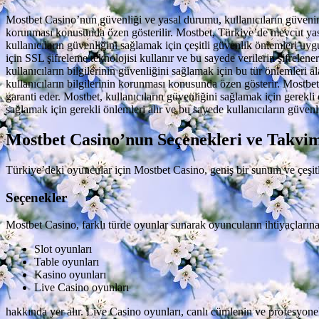
Mostbet Casino’nun güvenliği ve yasal durumu, kullanıcıların güvenini
korunması konusunda özen gösterilir. Mostbet, Türkiye’de mevcut yasal 
kullanıcıların güvenliğini sağlamak için çeşitli güvenlik önlemleri uyg
için SSL şifreleme teknolojisi kullanır ve bu sayede verilerin şifrelene
kullanıcıların bilgilerinin güvenliğini sağlamak için bu tür önlemleri 
kullanıcıların bilgilerinin korunması konusunda özen gösterir. Mostbet
garanti eder. Mostbet, kullanıcıların güvenliğini sağlamak için gerekli
sağlamak için gerekli önlemleri alır ve bu sayede kullanıcıların güven
Mostbet Casino’nun Seçenekleri ve Takvim
Türkiye’deki oyuncular için Mostbet Casino, geniş bir sunum ve çeşit
Seçenekler
Mostbet Casino, farklı türde oyunlar sunarak oyuncuların ihtiyaçların
Slot oyunları
Table oyunları
Kasino oyunları
Live Casino oyunları
hakkında yer alır. Live Casino oyunları, canlı cümlenin ve profesyone