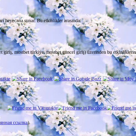
arı heyecana sunar. Bu etkinlikler arasında:
giriş, mostbet türkiye, mostbet güncel giriş) üzerinden bu etkinliklerin d
янная ссылка
).