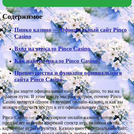
Содержимое
Пинко казино — Официальный сайт Pinco
Casino
Вход на зеркало Pinco Casino
Как найти зеркало Pinco Casino?
Преимущества и функции официального
сайта Pinco Casino
Если вы ищете официальный сайт Pinco Casino, то вы на
правом пути. В этом тексте мы рассмотрим, почему Pinco
Casino является одним из лучших онлайн-казино, и как вы
можете получить доступ к его официальному сайту.
Pinco Casino — это популярное онлайн-казино, которое
предлагает игрокам широкий спектр игр, включая слоты,
карточные игры и рулетку. Казино имеет официальный сайт,
на котором игроки могут играть в любое время и из любого