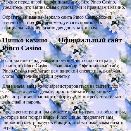
Важно: перед игрой на официальном сайте Pinco Casino,
убедитесь, что вы знакомы с условиями и правилами казино.
Обратите внимание: зеркало сайта Pinco Casino может
изменяться, поэтому рекомендуется использовать
официальный сайт казино для доступа к играм.
Пинко казино — Официальный сайт
Pinco Casino
Если вы ищете надежный и безопасный способ играть в
казино, то Pinco Casino — ваш выбор. Официальный сайт
Pinco Casino предлагает вам широкий спектр игр, включая
слоты, карточные игры и рулетку.
Для начала, вам нужно зарегистрироваться на сайте Pinco
Casino. Это легко сделать, просто кликните на кнопку
«Регистрация» и заполните форму. Вам потребуется только
ваш email и пароль.
После регистрации, вы сможете начать играть в любые игры,
которые вам понравились. Pinco Casino предлагает вам
широкий спектр бонусов и акций, чтобы помочь вам начать
играть.