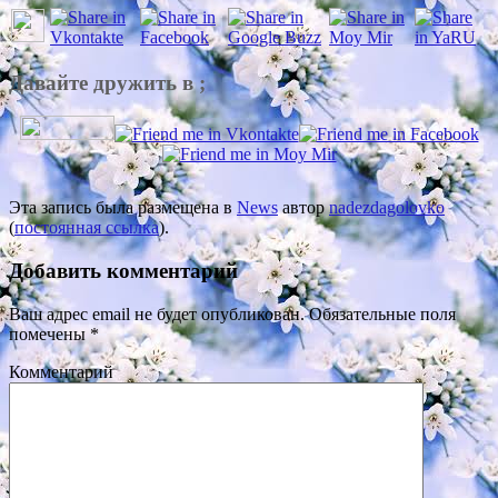
Давайте дружить в ;
Эта запись была размещена в
News
автор
nadezdagolovko
(
постоянная ссылка
).
Добавить комментарий
Ваш адрес email не будет опубликован.
Обязательные поля
помечены
*
Комментарий