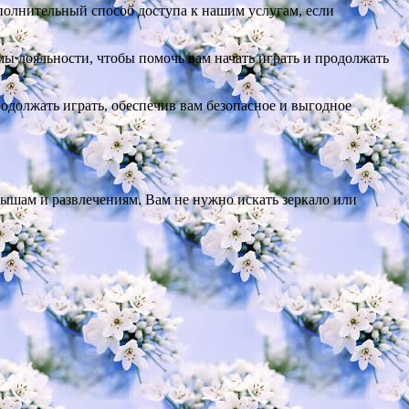
ополнительный способ доступа к нашим услугам, если
мы лояльности, чтобы помочь вам начать играть и продолжать
родолжать играть, обеспечив вам безопасное и выгодное
ышам и развлечениям. Вам не нужно искать зеркало или