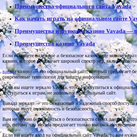
Преимущества официального сайта Vavada
Как начать играть на официальном сайте Va
Преимущества и функции казино Vavada — п
Преимущества казино Vavada
Если вы ищете надежное и безопасное казино, где можно играт
казино, которое предлагает широкий спектр игр, включая слоты
вавада
казино — это официальный сайт, который предлагает бе
современные технологии для защиты информации.
Если вы ищете зеркало Vavada, чтобы доступиться к официально
доступаться к играм, не используя официальный сайт.
Вавада зеркало — это безопасный и надежный способ доступа к
которые ищут анонимность и безопасность.
Вам не нужно беспокоиться о безопасности своих данных, пот
игр, потому что Vavada предлагает только высококачественные
Если вы ищете вход на официальный сайт Vavada, то вам нужно