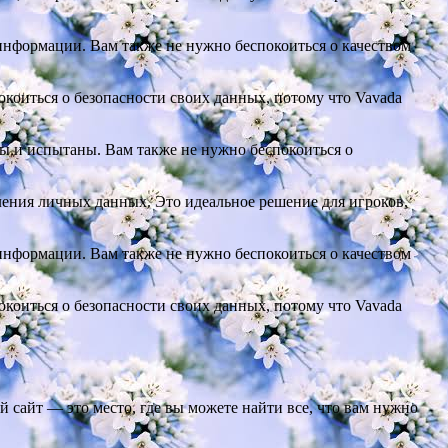
информации. Вам также не нужно беспокоиться о качеством
коиться о безопасности своих данных, потому что Vavada
ны и испытаны. Вам также не нужно беспокоиться о
вления личных данных. Это идеальное решение для игроков,
информации. Вам также не нужно беспокоиться о качеством
коиться о безопасности своих данных, потому что Vavada
 сайт — это место, где вы можете найти все, что вам нужно