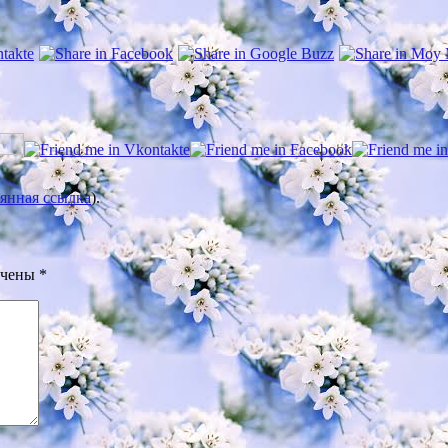
янная ссылка
).
ечены
*