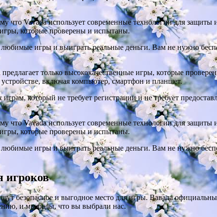
ому что Vavada использует современные технологии для защиты 
 игры, которые проверены и испытаны.
 любимые игры и выиграть реальные деньги. Вам не нужно беспо
a предлагает только высококачественные игры, которые провере
 устройстве, включая компьютер, смартфон и планшет.
 играм, который не требует регистрации и не требует предоста
ому что Vavada использует современные технологии для защиты 
 игры, которые проверены и испытаны.
 любимые игры и выиграть реальные деньги. Вам не нужно беспо
я игроков
щут безопасное и выгодное место для игры. Вавада официальный
нию, и мы рады, что вы выбрали нас.