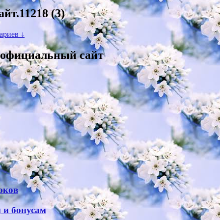
йт.11218 (3)
ариев ↓
а официальный сайт
оков
 и бонусам