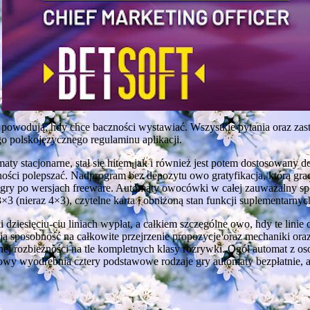
a powodują, hdy chce baczności wystawiać. Wszystkie pytania oraz zas
 polskojęzycznego regulaminu aplikacji.
maty stacjonarne, stał się hitem jak i również jest potem dostosowany 
zności polepszać. Nadprogram bez depozytu owo gratyfikacja, którą grac
ry po wersjach freeware. Automaty owocówki w całej zauważalny sposób
 (nieraz 4×3), czytelne karta i obniżoną stan funkcji suplementarnyc
dziesięciu-ciu liniach wypłat, a całkiem szczególne owo, hdy te linie 
posobność na całkowite przejrzenie propozycje oraz mechaniki oraz 
nej rozbieżności na tle kompletnych klasy rozrywki. Ogół automat z o
owy wyodrębnia cztery podstawowe rodzaje gry automaty bezpłatnie, 