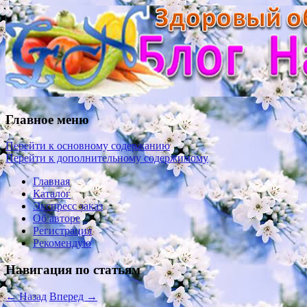
Zdorovii obraz jizni! Zdorovoe pitanie!
http://nadgolbiz.com/
Главное меню
Перейти к основному содержанию
Перейти к дополнительному содержимому
Главная
Каталог
Экспресс заказ
Об авторе
Регистрация
Рекомендую
Навигация по статьям
←
Назад
Вперед
→