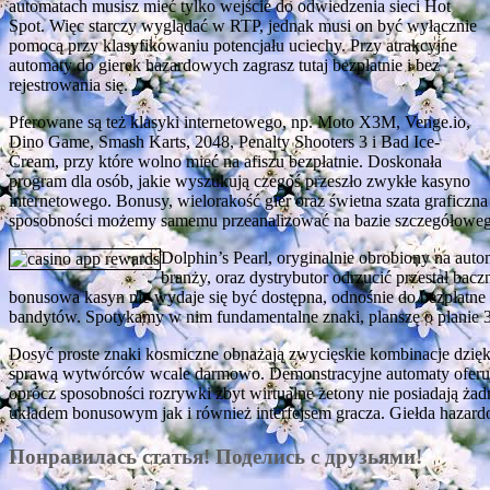
automatach musisz mieć tylko wejście do odwiedzenia sieci Hot
Spot. Więc starczy wyglądać w RTP, jednak musi on być wyłącznie
pomocą przy klasyfikowaniu potencjału uciechy. Przy atrakcyjne
automaty do gierek hazardowych zagrasz tutaj bezpłatnie i bez
rejestrowania się.
Pferowane są też klasyki internetowego, np. Moto X3M, Venge.io,
Dino Game, Smash Karts, 2048, Penalty Shooters 3 i Bad Ice-
Cream, przy które wolno mieć na afiszu bezpłatnie. Doskonała
program dla osób, jakie wyszukują czegoś przeszło zwykłe kasyno
internetowego. Bonusy, wielorakość gier oraz świetna szata graficzn
sposobności możemy samemu przeanalizować na bazie szczegółowego
Dolphin’s Pearl, oryginalnie obrobiony na auto
branży, oraz dystrybutor odrzucić przestał bac
bonusowa kasyn nie wydaje się być dostępna, odnośnie do bezpłatne g
bandytów. Spotykamy w nim fundamentalne znaki, planszę o planie 3×3
Dosyć proste znaki kosmiczne obnażają zwycięskie kombinacje dzięki 
sprawą wytwórców wcale darmowo. Demonstracyjne automaty oferują s
oprócz sposobności rozrywki zbyt wirtualne żetony nie posiadają żad
układem bonusowym jak i również interfejsem gracza. Giełda hazard
Понравилась статья! Поделись с друзьями!