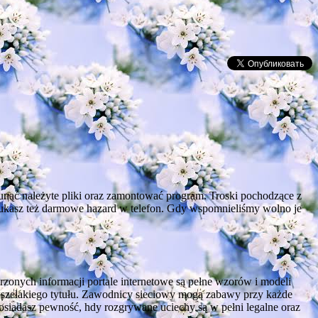
unąć należyte pliki oraz zamontować program. Troski pochodzące z
ukasz też darmowe hazard w telefon.
Gdy wspomnieliśmy wolno je
rzonych informacji portale internetowe są pełne wzorów i modeli
wszelakiego tytułu. Zawodnicy sieciowy mogą zabawy przy każde
siadasz pewność, hdy rozgrywane uciechy są w pełni legalne oraz