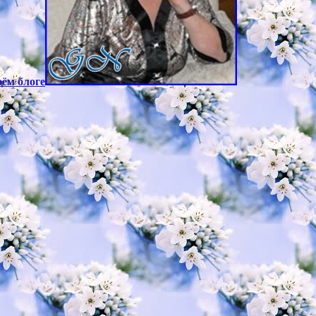
ём блоге