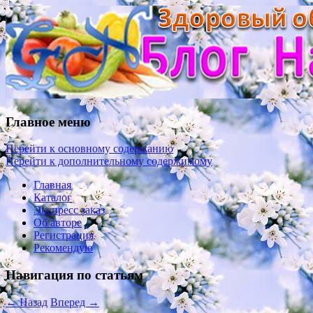
Zdorovii obraz jizni! Zdorovoe pitanie!
http://nadgolbiz.com/
Главное меню
Перейти к основному содержанию
Перейти к дополнительному содержимому
Главная
Каталог
Экспресс заказ
Об авторе
Регистрация
Рекомендую
Навигация по статьям
←
Назад
Вперед
→