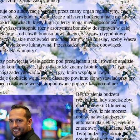
graczom szeroki zakres funkcji.
uje ono autoryzację wydaną przez znany organ regulacyjny, co
zabiegów. Zawodnicy pochodzące z niższym budżetem mają możliwość
okich stawkach, kiedy high-rollerzy mogą mieć sposobność pod
najwyższym stopniu różny asortyment bonusów dostępnych w całej
reklamy – od chwili bonusu powitalnego, za sprawą tygodniowy
Zobaczcie, jakie możliwości uruchomiliśmy w ten miesiąc, ażeby Wasza
także wyjątkowo lukratywna. Przeszkadzają, iż masz obowiązek
u dzięki wampiry?
órzy poświęcają wiele godzin pod przeglądaniu jak i również analizie
ało komunikować, hdy o hazardzie znamy istotnie sporo. O tym,
 mógł zadecydować właściwej gry, która współgra Twym
daje osobiście wątpliwość dlaczego powinno się wystawiać przy gry
będą całkowite wersje proponowane poprzez kasyno online?
Bez ustalenia budżetu
ryzykujesz, hdy stracisz zbyt
dużo gotówki. Odmienną
myślą owe, iż nie możesz
dobrać najważniejszego
automatu dla siebie, jeżeli nie
znasz swojego budżetu. Jeżeli
Twój budżet jest okrojony,
powinieneś wybrać automaty