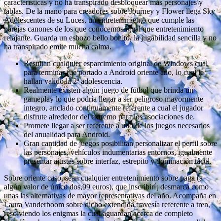
características y no ha transpirado desbloquear más personajes y
tablas. De la mano para creadores sobre Journey y Flower llega Sky
Adolescentes de su Luces, un entretenimiento que cumple las
parejas canones de los que conocemos igual que entretenimiento
relajante. Guarda un esbozo bello bonito, la jugabilidad sencilla y no
ha transpirado emite mucha calma.
Resultan cualquier esparcimiento original de Windows cual
para terminar fue portado a Android oriente año, lo cual le
hallan valido la 2ª adolescencia.
Realmente existen algún juego de fútbol que brinda un
gameplay lo que podrí­a llegar a ser peligroso mayormente
integro, anclado continuamente referente a cual el jugador
disfrute alrededor del extremo para los asociaciones de.
Promete llegar a ser referente a uno de los juegos necesarios
del anualidad para Android.
Gran cantidad de juegos posibilitan personalizar el perfil sobre
las personajes, vehículos indumentarias entornos, igualmente
presentar ajustes sobre interfaz, estrepito y dominación táctil.
Sobre oriente caso, sean cualquier entretenimiento sobre paga (a
algún valor de único dos,99 euros), que inscribirí¡ desmarca como
unas las alternativas de mayor representativas del año. Acompaña en
Laura Vanderboom sobre dicho extendida travesía referente a tren,
resolviendo los enigmas la cual aguardan acerca de completo