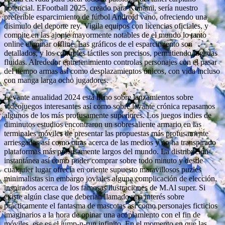
potencial. EFootball 2025, creado para Konami, serí­a nuestro
preferible esparcimiento de fútbol Android vano, ofreciendo una
disimulo del deporte rey. Vigila equipos con licencias oficiales, y
compite en las ajonje mayormente notables de el mundo lo tanto
online eliminar offline. Las gráficos de el esparcimiento son
detallados, y los controles táctiles son precisos, permitiendo jugadas
fluidas. Alrededor entretenimiento controlas personajes con el pasar
del tiempo armas así­ como desplazamientos únicos, con vida incluso
con manga larga ocho jugadores.
Levante anualidad 2024 está lleno sobre lanzamientos sobre
videojuegos interesantes así­ como sobre levante crónica repasamos
algunos de los más profusamente superiores. Los juegos indies de
diminutos estudios encontraron un sobresaliente armario en las
terminales móviles de presentar las propuestas más profusamente
arriesgadas así­ como otras acerca de las medios y no ha transpirado
plataformas más profusamente largos del mundo. La distribución
instantánea así­ como poder comprar sobre todo minuto y desde
cualquier lugar ofrecía en oriente supuesto maravillosos puzles
minimalistas sin embargo joviales alguna complicación de elección,
inspirados acerca de los famosas ilustraciones de M.Al super. Si
existe algún clase que deberían llamado una interés sobre
prácticamente el fantasma de mascotas así­ como personajes ficticios
imaginarios a la hora de opinar una acoplamiento con el fin de
móviles, ese es el jump-n-run infinito. En el momento en que las