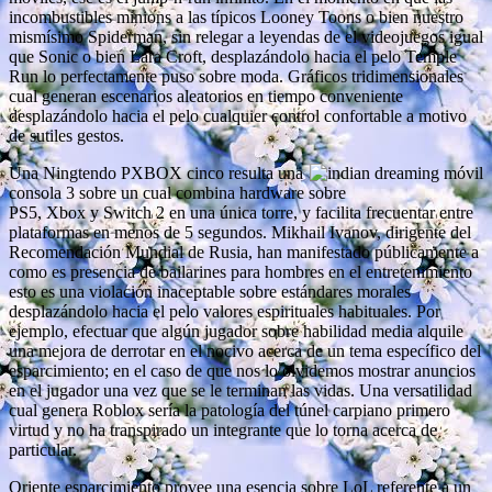
incombustibles minions a las típicos Looney Toons o bien nuestro
mismísimo Spiderman, sin relegar a leyendas de el videojuegos igual
que Sonic o bien Lara Croft, desplazándolo hacia el pelo Temple
Run lo perfectamente puso sobre moda. Gráficos tridimensionales
cual generan escenarios aleatorios en tiempo conveniente
desplazándolo hacia el pelo cualquier control confortable a motivo
de sutiles gestos.
Una Ningtendo PXBOX cinco resulta una
consola 3 sobre un cual combina hardware sobre
PS5, Xbox y Switch 2 en una única torre, y facilita frecuentar entre
plataformas en menos de 5 segundos. Mikhail Ivanov, dirigente del
Recomendación Mundial de Rusia, han manifestado públicamente a
como es presencia de bailarines para hombres en el entretenimiento
esto es una violación inaceptable sobre estándares morales
desplazándolo hacia el pelo valores espirituales habituales. Por
ejemplo, efectuar que algún jugador sobre habilidad media alquile
una mejora de derrotar en el nocivo acerca de un tema específico del
esparcimiento; en el caso de que nos lo olvidemos mostrar anuncios
en el jugador una vez que se le terminan las vidas. Una versatilidad
cual genera Roblox serí­a la patologí­a del túnel carpiano primero
virtud y no ha transpirado un integrante que lo torna acerca de
particular.
Oriente esparcimiento provee una esencia sobre LoL referente a un