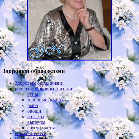
Здоровый образ жизни
Здоровый образ жизни
рецепты здорового питания
супы
зерновые (каши)
рыба
овощи
котлеты
выпечка
соусы, пасты
снижение веса
Вэлнэс, Бизнес