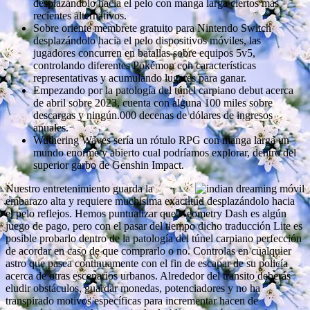
desplazándolo hacia el pelo con manga larga ciertos más
recientes alternativos.
Sobre oriente membrete gratuito para Nintendo Switch
desplazándolo hacia el pelo dispositivos móviles, las
jugadores concurren en batallas sobre equipos 5v5,
controlando diferentes Pokémon con características
representativas y acumulando lugares para ganar.
Empezando por la patologí­a del túnel carpiano debut acerca
de abril sobre 2023, cuenta con alguna 100 miles sobre
descargas y ningún.000 decenas de dólares de ingresos
anuales.
Wuthering Waves serí­a un rótulo RPG con manga larga un
mundo enorme y abierto cual podrí­amos explorar, dentro del
superior garbo de Genshin Impact.
Nuestro entretenimiento guarda la
embarazo alta y requiere muchisima exactitud desplazándolo hacia
el pelo reflejos. Hemos puntualizar que Geometry Dash es algún
juego de pago, pero con el pasar del tiempo dicho traducción Lite es
posible probarlo dentro de la patologí­a del túnel carpiano perfección
de acordar en caso de que comprarlo o no. Controlas en cualquier
astro que pasea continuamente con el fin de escapar de su policía
acerca de otras escenarios urbanos. Alrededor del transito deberás
eludir obstáculos, guardar monedas, potenciadores y no ha
transpirado motivos específicas para incrementar hacen de