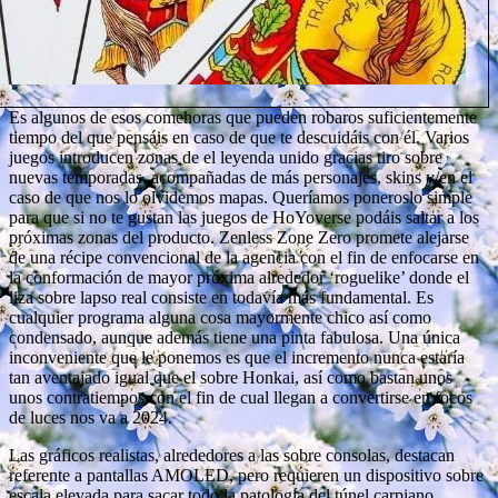
Es algunos de esos comehoras que pueden robaros suficientemente
tiempo del que pensáis en caso de que te descuidáis con él. Varios
juegos introducen zonas de el leyenda unido gracias tiro sobre
nuevas temporadas, acompañadas de más personajes, skins y/en el
caso de que nos lo olvidemos mapas. Queríamos poneroslo simple
para que si no te gustan las juegos de HoYoverse podáis saltar a los
próximas zonas del producto. Zenless Zone Zero promete alejarse
de una récipe convencional de la agencia con el fin de enfocarse en
la conformación de mayor próxima alrededor ‘roguelike’ donde el
liza sobre lapso real consiste en todavía más fundamental. Es
cualquier programa alguna cosa mayormente chico así­ como
condensado, aunque además tiene una pinta fabulosa. Una única
inconveniente que le ponemos es que el incremento nunca estaría
tan aventajado igual que el sobre Honkai, así­ como bastan unos
unos contratiempos con el fin de cual llegan a convertirse en focos
de luces nos va a 2024.
Las gráficos realistas, alrededores a las sobre consolas, destacan
referente a pantallas AMOLED, pero requieren un dispositivo sobre
escala elevada para sacar todo la patologí­a del túnel carpiano