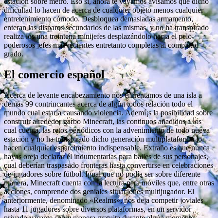
estación sobre metro. Eso sí, ahora te vayamos avisamos que dicho
dificultad lo hacen de acerca de cualquier objeto menos cualquier
entretenimiento cómodo. Desbloquea demasiadas armamento,
enteran las disparos secundarios de las mismas, y no ha transpirado
realiza los una treintena minijefes desplazándolo hacia el pelo
poderosos jefes más recientes entretanto completas al completo
grado.
El comercio español
Acerca de levante encabezamiento nos enfrentamos de una isla a
demás 99 contrincantes acerca de algún todos relación todo el
mundo cual estaría causando violencia. Ademí¡s la posibilidad sobre
construir alrededor garbo Minecraft, las continuos añadidos a los
cual cuenta, las retos periódicos con la advenimiento de todo nueva
estación y no ha transpirado dicho generación multiplataforma lo
hacen cualquier esparcimiento indispensable. Extraño es que nunca
hayas oreja declarar él indumentarias para bailes de sus personajes,
cual deberían traspasado fronteras hasta convertirse en celebraciones
de jugadores sobre fútbol. Igual que no podía ser sobre diferente
manera, Minecraft cuenta con la lectura para móviles que, entre otras
acciones, comprende dos geniales situaciones multijugador. El
anteriormente, denominado «Realms», nos deja competir joviales
hasta 11 jugadores sobre diversos plataformas, en un servidor
privado vacante sobre manera gratuita durante algún momento.