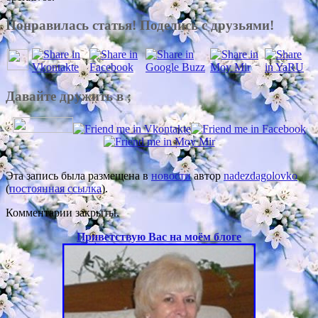
Понравилась статья! Поделись с друзьями!
Давайте дружить в ;
Эта запись была размещена в
новости
автор
nadezdagolovko
(
постоянная ссылка
).
Комментарии закрыты.
Приветствую Вас на моём блоге