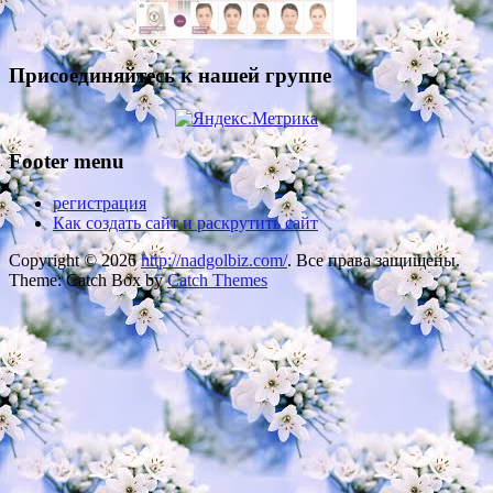
Присоединяйтесь к нашей группе
Footer menu
регистрация
Как создать сайт и раскрутить сайт
Copyright © 2026
http://nadgolbiz.com/
. Все права защищены.
Theme: Catch Box by
Catch Themes