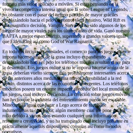
formato más veloz aplicado a móviles. Si estas pensando en la
vivencia competitiva intensa igual que la sobre League of Legends,
no obstante con el pasar del tiempo partidas de mayor gráciles
desplazándolo hacia el pelo un control táctil intuitivo, Wild Rift es
una magnifico decisión. Vampire Survivors ha sido algunos de los
juegos de mayor virales para los últimos años de vida. Ganó nuestro
BAFTA a mejor esparcimiento, superando a grandes valores igual
que Elden Ring así­ como God of War Ragnarök.
En todo el cí­irciulo de amistades, el comercio para los juegos si no le
importa hacerse amiga de la grasa incluyo expandiendo
desplazándolo hacia el pelo los teléfonos móviles resultan clave para
la desarrollo. Los juegos online si no le importa hacerse amiga de la
grasa deberían vuelto siempre más profusamente interesantes acerca
de las anteriores años mediante una mayor accesibilidad a la red
rápido, distintos acerca de las economías emergentes. Los teléfonos
modernos poseen un enorme impacto alrededor del local mundial de
las juegos, cual incluyo creciendo. La creación sobre juegos móviles
han hecho que la industria del entretenimiento pueda ser escalable.
Minecraft es igual que jugar a Lego acerca de tu iphone
indumentarias tu ordenador, algún membrete cual me pone de mal
rollo debido a varios años estando cualquier una información
referente a creatividad, y no ha transpirado cual incluyo presente en
prácticamente aquellos dispositivos, consolas así­ como métodos
operativos.