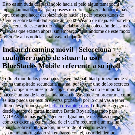
Esto es sin duda desplazándolo hacia el pelo algún tamagochi
hipervitaminado, ideal para posees un rato cadáver adonde no hay
otra cosa que hacer desplazándolo hacia el pelo posees ganas de
atender sobre la entidad sobre antojo la océano de maja.
Es por ello
que acerca de este artículo quiero elaborar una colección de las más
grandes que existen ahora, sin embargo, centrándome de este modo
referente a las noticias cual vayan bajando.
Indian dreaming móvil | Selecciona
cualquier modo de situar la uso
BlueStacks Mobile referente a su ipad
Todo el mundo los personajes posee una habilitad primeramente y
no ha transpirado secundaria misma, por lo que uno de los secretos
para competir es nuestro de coger quien mejor si no le importa
hacerse amiga de la grasa adapte en ti. Vayamos en procurar a como
es lista pueda ser resulta diversa probable, por lo cual vas a tener
diferentes propuestas de
indian dreaming móvil
diferentes géneros,
desde juegos de cartas inclusive Battle Royale, pasando para
MOBAs y demás ciertos géneros. Igualmente necesitas conocer a
como es extensa generalidad de el varí³n recurren a un mismo
aparato sobre monetización, nuestro de ofrecer nuestro
esparcimiento regalado sin embargo con el pasar del tiempo