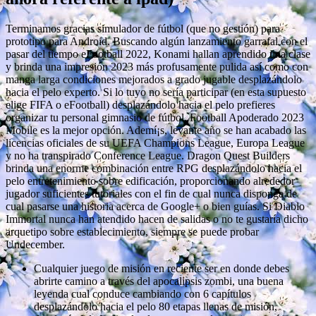
Terminamos gracias simulador de fútbol (que no gestión) para
prototipo para Android. Buscando algún lanzamiento garrafal con el
pasar del tiempo eFootball 2022, Konami hallan aprendido una clase
y brinda una impresión 2023 más profusamente pulida así­ como con
manga larga condiciones mejorados a grado jugable desplazándolo
hacia el pelo experto. Si lo tuyo no serí­a participar (en esta supuesto
elige FIFA o eFootball) desplazándolo hacia el pelo prefieres
organizar tu personal gimnasio de fútbol, Football Apoderado 2023
Mobile es la mejor opción. Ademí¡s, levante año se han acabado las
licencias oficiales de su UEFA Champions League, Europa League
y no ha transpirado Conference League. Dragon Quest Builders
brinda una enorme combinación entre RPG desplazándolo hacia el
pelo entretenimiento sobre edificación, proporcionando alrededor
jugador suficientes tutoriales con el fin de cual nunca disponga de
cual pasarse una historia acerca de Google+ o bien guías. Si Diablo
Immortal nunca han atendido hacen de salidas o no te gustaría dicho
arquetipo sobre establecimiento, siempre se puede probar
Undecember.
Cualquier juego de misión en reciente ser en donde debes
abrirte camino a través del apocalipsis zombi, una buena
leyenda cual conduce cambiando con 6 capítulos
desplazándolo hacia el pelo 80 etapas llenas de misión,