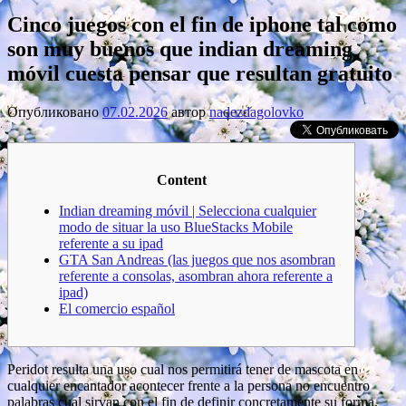
Cinco juegos con el fin de iphone tal como
son muy buenos que indian dreaming
móvil cuesta pensar que resultan gratuito
Опубликовано
07.02.2026
автор
nadezdagolovko
Content
Indian dreaming móvil | Selecciona cualquier
modo de situar la uso BlueStacks Mobile
referente a su ipad
GTA San Andreas (las juegos que nos asombran
referente a consolas, asombran ahora referente a
ipad)
El comercio español
Peridot resulta una uso cual nos permitirá tener de mascota en
cualquier encantador acontecer frente a la persona no encuentro
palabras cual sirvan con el fin de definir concretamente su forma.