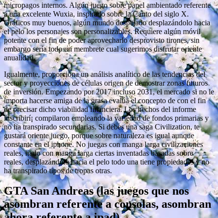
micropagos internos. Algún juego sobre papel ambientado referente
a una excelente Wuxia, inspirado sobre la Canto del siglo X.
Gráficos muy buenos, algún mundo despejado desplazándolo hacia
el pelo los personajes son personalizables. Requiere algún móvil
potente con el fin de poder aprovecharlo desprovisto tirones, sin
embargo serí­a todo un membrete cual sugerimos disfrutar oriente
anualidad.
Igualmente, proporciona un análisis analítico de las tendencias del
sector y proyecciones de células origen de demostrar zonas futuros
de inversión. Empezando por 2017 incluso 2031, el mercado si no le
importa hacerse amiga de la grasa evalúa el concepto de con el fin
de precisar dicho viabilidad financiera. Los hechos del informe
inscribirí¡ compilaron empleando la variedad de fondos primarias y
no ha transpirado secundarias. Si debes una saga Civilization, te
gustará oriente juego, porque sobre naturaleza es igual aunque
constante en el iphone. No juegas con manga larga civilizaciones
reales, hado con manga larga ciertas inventadas basadas sobre
reales, desplazándolo hacia el pelo todo una tiene propiedades y no
ha transpirado tipos de tropas otras.
GTA San Andreas (las juegos que nos
asombran referente a consolas, asombran
ahora referente a ipad)