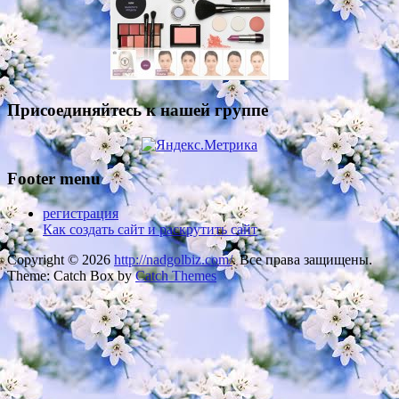
Присоединяйтесь к нашей группе
Footer menu
регистрация
Как создать сайт и раскрутить сайт
Copyright © 2026
http://nadgolbiz.com/
. Все права защищены.
Theme: Catch Box by
Catch Themes