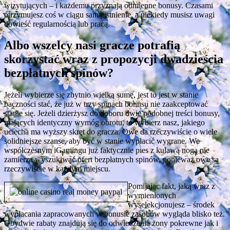
wizytujących – i każdemu przyznają odmienne bonusy. Czasami
otrzymujesz coś w ciągu samą istnienie, a niekiedy musisz uwagi
dowieść regularnością lub pracą.
Albo wszelcy nasi gracze potrafią
skorzystać wraz z propozycji dwadzieścia
bezpłatnych spinów?
Jeżeli wybierze się zbytnio wielką sumę, jest to jest w stanie
baczności stać, że już w trzy spinach bonusu nie zaakceptować
stanie się. Jeżeli dzierżysz do doboru dwie podobnej treści bonusy,
mających identyczny wymóg obrotu, to wybierz nasz, jakiego
uciecha ma wyższy skręt do gracza. Owe da rzeczywiście o wiele
solidniejsze szanse, aby być w stanie wypłacić wygrane. We
współczesnym iGamingu już faktycznie pies z kulawą nogą nie
zamierza wyszukiwać ofert bezpłatnych spinów, ponieważ owe są
rzeczywiście w każdym miejscu.
Pomijając fakt, jaką wraz z
wymienionych
wyselekcjonujesz – środek
wypłacania zapracowanych w bonusie zasobów wygląda blisko też.
Obydwie rabaty znajdują się do odwiedzenia żony pokrewne jak i