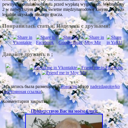
pewnych postulatów obrotu przed wypłatą wygranych. Wybraliśmy
2 w najwyższym stopniu świetne międzynarodowe kasyna, które to
legalnie uzyskują naszego gracza.
Понравилась статья! Поделись с друзьями!
Давайте дружить в ;
Эта запись была размещена в
новости
автор
nadezdagolovko
(
постоянная ссылка
).
Комментарии закрыты.
Приветствую Вас на моём блоге