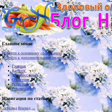
Zdorovii obraz jizni! Zdorovoe pitanie!
http://nadgolbiz.com/
Главное меню
Перейти к основному содержанию
Перейти к дополнительному содержимому
Главная
Каталог
Экспресс заказ
Об авторе
Регистрация
Рекомендую
Навигация по статьям
←
Назад
Вперед
→