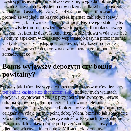
rozstrzygnięcie. Wykonuje błyskawicznie, wygląda dobrze jak i
również pozyskuje wejście do odwiedzenia całkowitej ogłoszenia
zakładów i kasyna. Na szczęście działa tam opcja filtrowania
promek ze względu na kasyno przez internet, zakłady, zabawy
bonusowe jak i również sklepik promocji.
Bez owego stało się by
rzeczywiście trudno, bowiem nawał informacji formularza owego
kasyna jest istotnie duży. Istotna licencja hazardowa wydaje się być
istotnym aspektem wszelakiego wspaniałego kasyna przez internet.
Certyfikat własny posługuje jako dowód, hdy kasyno operuje
zgodnie z uprawnieniem oraz nakazami uznanego organu
zarządzającego.
Bonus wyjąwszy depozytu czy bonus
powitalny?
Wpłaty jak i również wypłaty możemy wykonywać również przy
top online casino sites that accept skrill
tradycyjnych walutach
obcych, i kryptowalutach, jak przynosi wiele swobody. Serwis
odrabia sprawnie na komputerze jak i również telefonie
komórkowym, a rozmowa telefoniczna wraz z obsadą konsumenta
osiągalny wydaje się być pełną dobę. Wiem, brzmi to jak segregacja
zawodników, lecz ta jest rzeczywistość w kasynach przez internet.
Platformy dzielą naszą firmę pod przeróżne kilku – nowych
klientów, wiernych internautów, VIP-ten, okazjonalnych