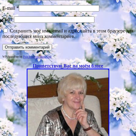
E-mail
*
Сайт
Сохранить моё имя, email и адрес сайта в этом браузере для
последующих моих комментариев.
WP-SpamFree by
Pole Position Marketing
Приветствую Вас на моём блоге