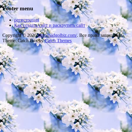
Footer menu
регистрация
Как создать сайт и раскрутить сайт
Copyright © 2026
http://nadgolbiz.com/
. Все права защищены.
Theme: Catch Box by
Catch Themes