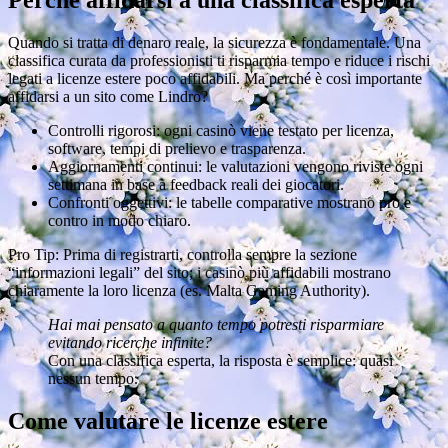
Perché affidarsi a una classifica esperta
Quando si tratta di denaro reale, la sicurezza è fondamentale. Una
classifica curata da professionisti ti risparmia tempo e riduce i rischi
legati a licenze estere poco affidabili. Ma perché è così importante
affidarsi a un sito come Lindro?
Controlli rigorosi: ogni casinò viene testato per licenza,
software, tempi di prelievo e trasparenza.
Aggiornamenti continui: le valutazioni vengono riviste ogni
settimana in base a feedback reali dei giocatori.
Confronti oggettivi: le tabelle comparative mostrano pro e
contro in modo chiaro.
Pro Tip: Prima di registrarti, controlla sempre la sezione
“informazioni legali” del sito; i casinò più affidabili mostrano
chiaramente la loro licenza (es. Malta Gaming Authority).
Hai mai pensato a quanto tempo potresti risparmiare
evitando ricerche infinite?
Con una classifica esperta, la risposta è semplice: quasi
nessun tempo.
Come valutare le licenze estere