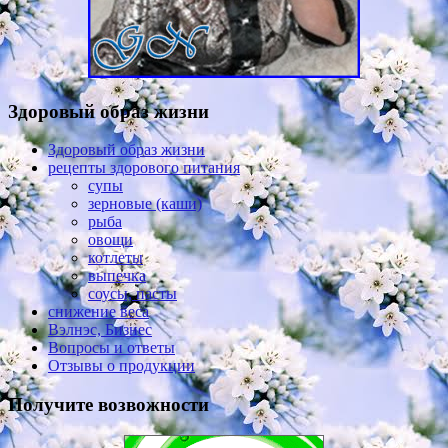
Здоровый образ жизни
Здоровый образ жизни
рецепты здорового питания
супы
зерновые (каши)
рыба
овощи
котлеты
выпечка
соусы, пасты
снижение веса
Вэлнэс, Бизнес
Вопросы и ответы
Отзывы о продукции
Получите возвожности