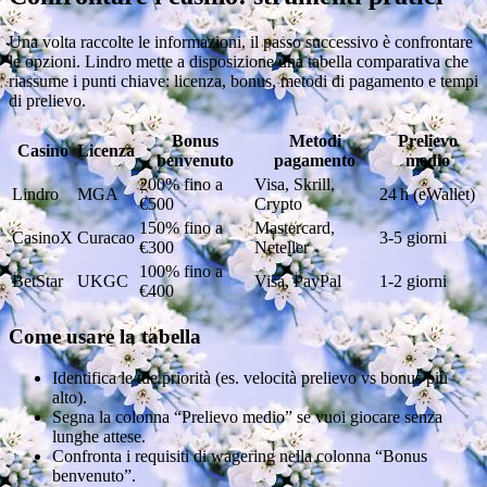
Una volta raccolte le informazioni, il passo successivo è confrontare
le opzioni. Lindro mette a disposizione una tabella comparativa che
riassume i punti chiave: licenza, bonus, metodi di pagamento e tempi
di prelievo.
Bonus
Metodi
Prelievo
Casino
Licenza
benvenuto
pagamento
medio
200% fino a
Visa, Skrill,
Lindro
MGA
24 h (eWallet)
€500
Crypto
150% fino a
Mastercard,
CasinoX
Curacao
3‑5 giorni
€300
Neteller
100% fino a
BetStar
UKGC
Visa, PayPal
1‑2 giorni
€400
Come usare la tabella
Identifica le tue priorità (es. velocità prelievo vs bonus più
alto).
Segna la colonna “Prelievo medio” se vuoi giocare senza
lunghe attese.
Confronta i requisiti di wagering nella colonna “Bonus
benvenuto”.