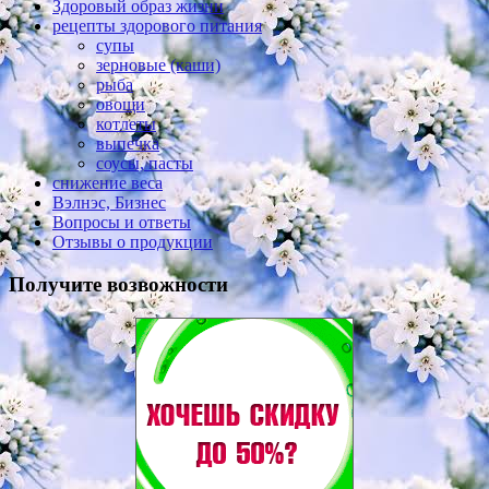
Здоровый образ жизни
рецепты здорового питания
супы
зерновые (каши)
рыба
овощи
котлеты
выпечка
соусы, пасты
снижение веса
Вэлнэс, Бизнес
Вопросы и ответы
Отзывы о продукции
Получите возвожности