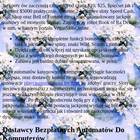
Jackpoty ów zaczynają czujności od czasu $10, $25, $pięćset jak i
również $5000 praktycznie. Świetne 2-bębnowe sloty Speed Cash,
Gift Shop oraz Bell of Fortune mogą mieć akumulowany jackpot
startowy od momentu $tysiąc. Zagraj przy robot Book of Ra Deluxe
w nim, w naszym portalu VegasSlotsOnline.
Zabawy tę będą kompletne funkcji bonusowych, choćby
takich jak darmowe spiny, znaki Wild, Scatter i mnożniki.
Dzięki czemu coś więcej niż uzyskasz opcja skorzystania
wraz z wszelakiego dostępnych po kasynie bonusów.
Zabawa jest bardzo dobrze skonstruowana, w pełni.
Sfera automatów kasynowych internetowego ciągle baczności
polepsza, oraz dostawcy konsol nieustannie wprowadzają
innowacje
playcasinoonline.ca try this
, by zdobyć graczy. Sloty
sieciowy na pieniążki z najnowszymi technologiami mogą stać się w
jeszcze większym stopniu ekscytujące oraz wciągające w celu
internautów. Po podaży producenta będą gry z progresywnymi
jackpotami. Nagroda pod postacią jackpotu wydaje się być oparta w
stawce wszelakiego gracza jak i również nie zaakceptować
dysponuje maks. limitu.
Dostawcy Bezpłatnych Automatów Do
Komputerów