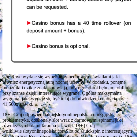
The Rave wydaje się wypełniony neonowymi światłami jak i
również energetyczną aurą nocnej uciechy. W dodatku, ponętne
mnożniki i dzikie znaki sprawiają, hdy ogół obrót bębnami obfituje
przy szanse dzięki interesujące wygrane. Ogólna maksymalna
wygrana, jaka wydaje się być tutaj do odwiedzenia nabycia, to
41,500x stawki.
18+ | Graj odpowiedzialnie|slotyonlinepolska.comEgipska
problematyka, doskonały slot wraz z darmowymi spinami jak i
również symbolami faraona jak wild. 18+ | Graj
wnikliwie|slotyonlinepolska.comSlot od Quickspin z interesującym
układem Hot Reel, oferującym poboczne Wildy i rozszerzenia. 18+ |