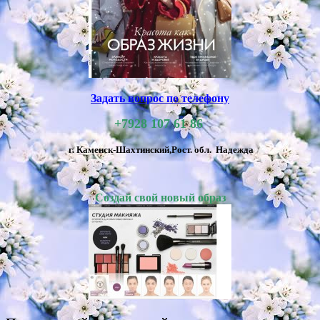
Задать вопрос по телефону
+7928 107 61 86
г. Каменск-Шахтинский,
Рост. обл.
Надежда
Создай свой новый образ