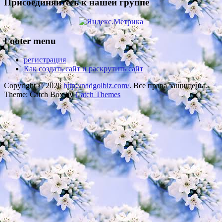
Присоединяйтесь к нашей группе
Footer menu
регистрация
Как создать сайт и раскрутить сайт
Copyright © 2026
http://nadgolbiz.com/
. Все права защищены.
Theme: Catch Box by
Catch Themes