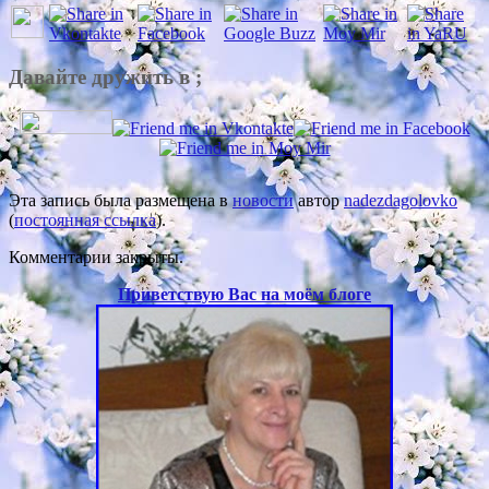
Давайте дружить в ;
Эта запись была размещена в
новости
автор
nadezdagolovko
(
постоянная ссылка
).
Комментарии закрыты.
Приветствую Вас на моём блоге