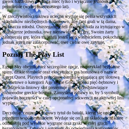
gierek hazardowych mogą mieć tylko i wyłącznie jednostki
pełnoletnie (wyżej osiemnastego lat).
W rzeczywistości takowa uciecha wydaje się pełna wszystkich
składników niezbędnych dodatkowo, aby fani grali w tą dama,
zwłaszcza młodsi. Ostrzegam, jeżeli docenisz Sida za irytującego w
charakterze jednostka, owe nienawidzisz tej gry. Swoim żarty
zaśmiecają grę, która to, jeżeli jesteś jego wielbicielem, pokochasz,
jednak jeżeli nie zaakceptować, owe ciebie owe zirytuje.
Poznaj The Play List
Egypt Sky obejmuje też szczególne opcje, na przykład bezpłatne
spiny, dzikie symbole oraz ekscytująca gra bonusowa o nazwie
Egypt Quest. Playtech proponuje bardzo wciągającą grę slotową
internetowe o kategorii Age of the Gods. Polski pięć-bębnowy i
dwadzieścia-liniowy slot prezentuje grafy przedstawiające
różnorodne greckie bóstwa. Zamysłem zabawy to, by 5 symboli
pojawiło baczności w całej opcjonalnej sekwencji na aktywnej linii
wypłat.
Decydując czujności w nowy tytuł do batalii, kieruj się opisanym
przedtem współczynnikiem. Wydaje się on 1 ze składowych, które
oddziałują pod wysokie wygrane oraz zyski w całej grach
hazardowych. Zabawy i automaty do odwiedzenia komputerów