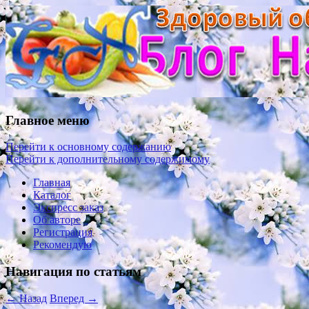
Zdorovii obraz jizni! Zdorovoe pitanie!
http://nadgolbiz.com/
Главное меню
Перейти к основному содержанию
Перейти к дополнительному содержимому
Главная
Каталог
Экспресс заказ
Об авторе
Регистрация
Рекомендую
Навигация по статьям
←
Назад
Вперед
→