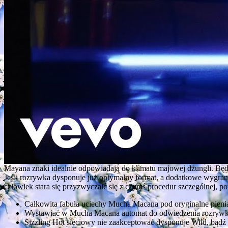
Mayana znaki idealnie odpowiadają do klimatu majowej dżungli. Będą
Jeśli rozrywka dysponuje już optymalny format, a dodatkowe wygran
człowiek stara się przyzwyczaić się z czymś procedur szczególnej,
Całkowita fabuła uciechy Mucha Macana pod oryginalne pienią
Wystawiać w Mucha Macana automat do odwiedzenia rozrywki
Sizzling Hot sieciowy nie zaakceptować dysponuje Wild, bądź 