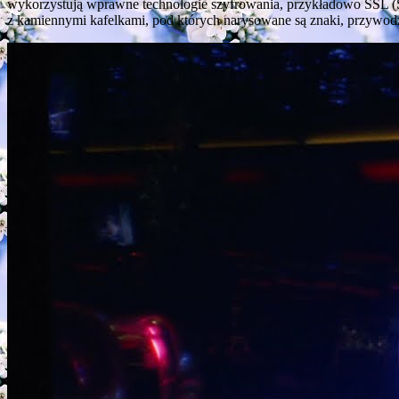
wykorzystują wprawne technologie szyfrowania, przykładowo SSL (S
z kamiennymi kafelkami, pod których narysowane są znaki, przywodzą