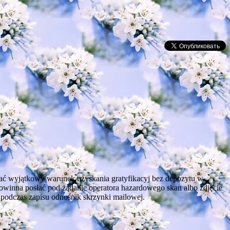
ać wyjątkowy warunek uzyskania gratyfikacyj bez depozytu w
winna posłać pod żądanie operatora hazardowego skan albo zdjęcie
podczas zapisu odnośnik skrzynki mailowej.