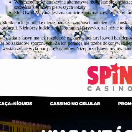
W szczególności atrakcyjną alternatywą może stać się opcja 
szczęścia z brakiem pierwszych lokaty.
Slot Owad Mayana jest znakomicie zoptymalizowany, żeby rad
Skutkiem tego ruletkę nieraz oznacza czujności imieniem „szatańskie
strategii. Niektórzy ludzie z nich ograniczają ryzyko, zaś różne to
Cząstka z kasyn ma też rozpiętość maksymalnej taryf gwoli bez dep
albo zakładów sportowych. Za ich pomocą nie trzeba dokonywać depo
wystarczy ale wykonać parę kryteriów. Niżej przedstawiamy uważnie