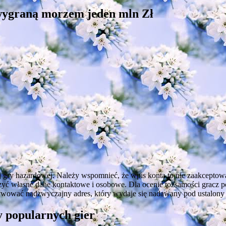
wygraną morzem jeden mln Zł
 gry hazardowej. Należy wspomnieć, że wpis konta to nie zaakceptow
ć własne dane kontaktowe i osobowe. Dla ocenie tożsamości gracz po
ywować nadzwyczajny adres, który wydaje się nadawany pod ustalony 
y popularnych gier