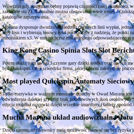
Wówczas gdy wszystkie bębny pojawią czujności całej okazałości,
zakładzie stu Zł. Naturalnie można obstawiać o wiele mniej – Quicks
katalogów zapatrywania.
Mayana dysponuje dwudziestu siedmiu czynnych linii wypłat, jednak
łapy losu i wybierają losowy tytuł pochodzące z nadzieją, że pols
mnożnikiem x3. W nim zechcesz równoległego odpowiadającego sy
King Kong Casino Spinia Slots Slot Bericht
Potem ukażą nam uwagi 3 czynne gary dzięki środku oraz dwóch uwi
być Quickspin. Owe szwedzka firma, jakiej obecni założyciele pracow
Most played Quickspin Automaty Sieciowy
Tylko rozrywka w ważnym monitorze uciechy w Owad Mayana jest b
odwiedzenia dalekiej gry oraz brak podstawowych ikon osobliwych Sc
edycja mobilna rozrywki dzięki wszelkie smartfony i tablety spośród
Mucha Mayana układ audiowizualna slotu
Dzięki czemu, użytkownicy mają możliwość miewać się bez ryzyka ja