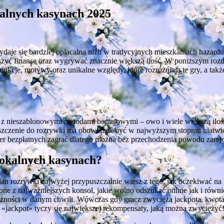
kalnych kasynach 2025
daje się bardziej opłacalna niźli w tradycyjnych mieszkaniach hazar
kszyć finanse oraz wygrywać znacznie większą ilość. W poniższym rozd
unkcje, motywy oraz unikalne względy, które rozróżniają te gry, a ta
u.
az z nieszablonowymi metodami bonusowymi – owo i wiele większą iloś
zczenie do rozrywki ma obowiązek być w najwyższym stopniu ułatwion
r bezpłatnych zagrać dlatego można bez przechodzenia powodu zarejes
 lokalnych kasynach?
an rozrywki najwyżej przypuszczalnie wiesz z tego, jak oczekiwać n
one z najważniejszych konsol, jakie wolno odszukać online jak i rów
leżności w danym chwili. Wówczas gdy gracz zwycięża jackpota, kwot
in «jackpot» tyczy się największej rekompensaty, jaką można zwyciężyć