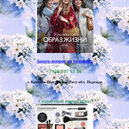
Задать вопрос по телефону
+7928 107 61 86
г. Каменск-Шахтинский,
Рост. обл.
Надежда
Создай свой новый образ