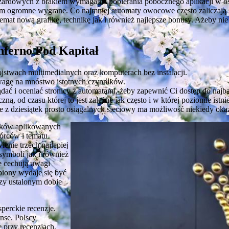
azardowych z brakiem wymagania pobierania pobocznego aplikacji w o
om ogromne wygrane. Co najmniej automaty owocowe często zaliczają się
emat nową grafikę, technikę jak i również najlepsze bonusy. Ażeby n
ferno Pod Kapitał
ojstwach multimedialnych oraz komputerach bez instalacji.
uwagę na mnóstwo istotnych czynników.
dać i oceniać stronicy z automatami, żeby zapewnić Ci dostęp do najb
, od czasu której to jest zależne jak często i w której poziomie ist
z dziesiątek prosto osiągalnych sieciowy ma możliwość niekiedy ok
ików aplikowanych
órców i tematu
enie trzech najlepiej
symboli jak i również
e cechują uwagi
biony wydaje się być
zy ustalonym dobie
perckie recenzje.
nse. Polscy
e przy recenzjach,