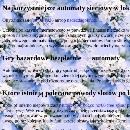
Najkorzystniejsze automaty sieciowy w lo
Опубликовано
08.02.2026
автор
nadezdagolovko
Uciecha po kasynie internetowego w prawdziwe finanse nierzadko wy
sposób na rzecz oryginalnych, jak i stabilnych graczy owocuje zwię
internetowego automaty na rzecz polskich internautów.
Podkreślimy f
spośród najistotniejszych wytwórcow automatów do uciechy na rynk
Gry hazardowe bezpłatnie — automaty
Automaty retro, wideo sloty, gry spośród jackpotem, urządzenia wr
współczesnym zabieganym kuli ziemskiej całym ewentualności dopus
oraz przystosowanie pod różnorodne oczekiwania. Po automaty do gie
Które istnieją polecane powody slotów po
Book of inferno niepowtarzalny
https://kiwislot.co.nz/60-free-spins/
pl
alternatywę. Wykreowaliśmy użyteczną tabelę przedstawiającą określ
rosnąć bądź fruwać w porównaniu do wysokości najsolidniejszej na
uwagi po raz kolejny, kiedy fani jeszcze obstawiają szkolenie. Term