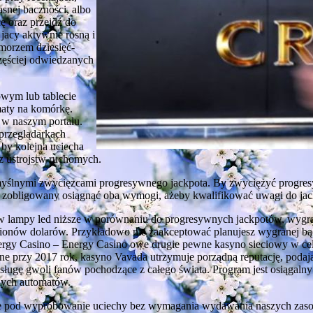
snej baczności, albo
 oraz przejdź do
jacy aktywnie rosną i
morzem dziesięć-
częściej odwiedzanych
owym lub tablecie
maty na komórkę.
 w naszym portalu.
 przeglądarkach
 by kolejna uciecha
z ustrojstw ruchomych.
pomyślnymi zwycięzcami progresywnego jackpota. By zwyciężyć progres
eś zobligowany osiągnąć oba wymogi, ażeby kwalifikować uwagi do ja
w lampy led niższe w porównaniu do progresywnych jackpotów, wygr
lionów dolarów. Przykładowo nie zaakceptować planujesz wygranej bądź
ergy Casino – Energy Casino owe drugie pewne kasyno sieciowy w celu
one przy 2017 rok, kasyno Vavada utrzymuje porządną reputację, podaj
sługę gwoli fanów pochodzące z całego świata. Program jest osiągalny 
ych automatów.
 pod wypróbowanie uciechy bez wymagania wydawania naszych zasobów