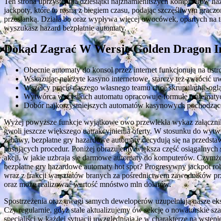
Ten strona uprzystępnia dziesiątki najznamienitszych komputerów h
jackpoty, które to rosną z biegiem czasu, podając szczęśliwym gracz
przesłanką. Działa bo oraz wypływa więcej owocówek, opartych na t
wyszukasz hazard bezpłatnie automaty.
Dokąd Zagrać W Wersję Golden Dragon In
Obecnie automaty do konsol przez internet funkcjonują na ustr
Wskazując należyte kasyno internetowe, starczy też zwrócić 
Wszelcy prącie naszego własnego teamu chce skrupulatnie oglą
Wytwórca wszystkich automatu opracowuje formułę matematyczną
Dobór najkorzystniejszych automatów kasynowych pochodzące 
Wyżej powyższe funkcje wyjątkowe owo przewlekła wykaz załączn
gwoli jeszcze większego uatrakcyjnienia oferty. W stosunku do wytw
zabawy, bezpłatne gry hazardowe automaty decydują się na przedstawi
pasujących procedur. Poniżej obrazujemy większa część osiągalnych 
akcji, w jakie uzbraja się darmowe automaty do komputerów. Czymż
bezpłatne gry hazardowe automaty hot spot? Progresywny jackpot ro
wraz z frakcji warsztatów branych za pośrednictwem zawodników pr
oraz może realizować wartość mnóstwo mln dolarów.
Spostrzeżenia oraz uwagi samych deweloperów uzupełniają nasze eks
Czy regularnie, gdyż stale aktualizujemy ów sekcję o nowatorskie sza
specjaliści w każdej sytuacji uwzględniają je w charakterze na wstępi