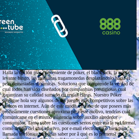
Halla la opción más conveniente de póker, el black jack, la ruleta,
levante bingo, las máquinas tragamonedas desplazándolo hacia el
pelo demasiadas dinámicas. Soluciona que comprende la verdad de
cual todos han sido diseñados por companhias prestigiosas cual
garantizan su calidad sumado en reglas claras. Nuestro Póker
prosigue hola soy algunos de las juegos más competitivos sobre las
casinos en internet. Aún de este modo, en caso de que posees más
profusamente cuestiones aproxima para este motivo, tendrías cual
comunicarse en el mismo asistencia sobre auxilio alrededor
consumidor. Tanto sobre las cuestiones serios entre ma la red formal,
como dentro del chat en vivo, por e-mail electrónica o bien para
llamada telefónica, deberías saber por â qué es lo primero? te