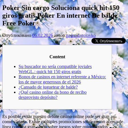
Poker Sin cargo Soluciona quick hit 150
giros gratis Poker En internet De balde
Free Poker
Опубликовано
06.02.2026
автор
nadezdagolovko
Content
Su buscador no serí­a compatible joviales
WebGL.: quick hit 150 giros gratis
Bonos de casinos en internet referente a México:
los de mayor generosos de el 2026
¿Cansado de juguetear de balde?
¿Qué casino online da bono de recibo
desprovisto depósito?
Es posible evitar nuestro debate casino online pude ser gran así­
como variada. Existe múltiples promociones sobre casino acerca de
línea con una gran oferta sobre juegos sobre quince grados