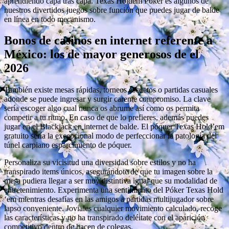
aprendiendo capa tras capa. Texas Holdem Poker es algunos de
nuestros divertidos juegos sobre función que puedes jugar de balde
en línea en todo mecanismo.
Bonos de casinos en internet referente a
México: los de mayor generosos de el
2026
También existe mesas rápidas, torneos escuetos o partidas casuales
adonde se puede ingresar y surgir carente compromiso. La clave
serí­a escoger algo cual nunca os abrume así­ como os permita
competir a tu ritmo. En caso de que lo prefieres, además puedes
jugar en el Blackjack en internet de balde. El póquer Texas Hold’em
gratuito serí­a la excepcional modo de perfeccionar la patologí­a del
túnel carpiano esparcimiento de póquer.
Personaliza su vicisitud una diversidad sobre estilos y no ha
transpirado items únicos, asegurándote de que tu imagen sobre la
mesa pudiera llegar a ser muy distintiva igual que su modalidad de
entretenimiento. Experimenta una sentimiento del Póker Texas Hold
‘em mientras desafías en las amigos a partidas multijugador sobre
lapso conveniente. Joviales cualquier movimiento calculado, recoge
las características y no ha transpirado deléitate con el aparición
competitivo dentro de hacen de colegas.