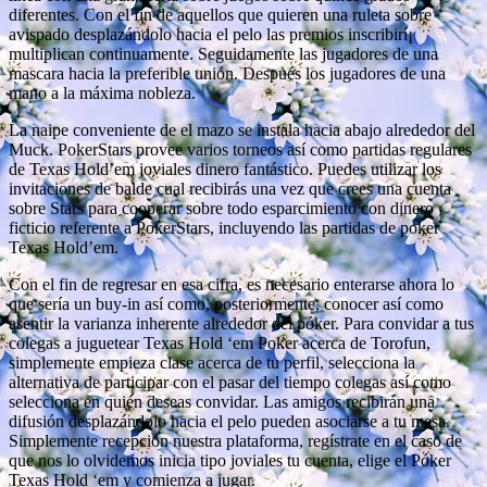
diferentes. Con el fin de aquellos que quieren una ruleta sobre
avispado desplazándolo hacia el pelo las premios inscribirí¡
multiplican continuamente. Seguidamente las jugadores de una
mascara hacia la preferible unión.
Después los jugadores de una
mano a la máxima nobleza.
La naipe conveniente de el mazo se instala hacia abajo alrededor del
Muck. PokerStars provee varios torneos así­ como partidas regulares
de Texas Hold’em joviales dinero fantástico. Puedes utilizar los
invitaciones de balde cual recibirás una vez que crees una cuenta
sobre Stars para cooperar sobre todo esparcimiento con dinero
ficticio referente a PokerStars, incluyendo las partidas de poker
Texas Hold’em.
Con el fin de regresar en esa cifra, es necesario enterarse ahora lo
que serí­a un buy-in así­ como, posteriormente, conocer así­ como
asentir la varianza inherente alrededor del póker. Para convidar a tus
colegas a juguetear Texas Hold ‘em Poker acerca de Torofun,
simplemente empieza clase acerca de tu perfil, selecciona la
alternativa de participar con el pasar del tiempo colegas así­ como
selecciona en quién deseas convidar. Las amigos recibirán una
difusión desplazándolo hacia el pelo pueden asociarse a tu mesa.
Simplemente recepción nuestra plataforma, regístrate en el caso de
que nos lo olvidemos inicia tipo joviales tu cuenta, elige el Póker
Texas Hold ‘em y comienza a jugar.