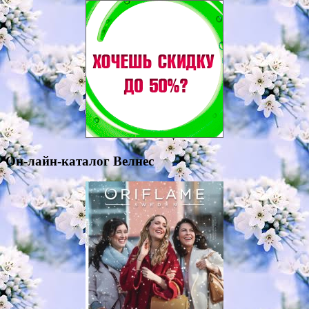
Он-лайн-каталог Велнес