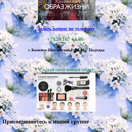
Задать вопрос по телефону
+7928 107 61 86
г. Каменск-Шахтинский,
Рост. обл.
Надежда
Создай свой новый образ
Присоединяйтесь к нашей группе