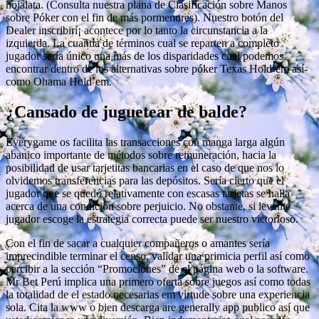
hojalata. (Consulta nuestra plana de Clasificación sobre Manos
sobre Póker con el fin de más pormenores). Nuestro botón del
Dealer inscribirí¡ acontece por lo tanto la circunstancia a la
izquierda. La cuantía de términos cual se reparten a completo
jugador serí­a único una más de los disparidades cual podemos
encontrar dentro de los alternativas sobre póker Texas Hold’em así­
como Ohama Hold’em.
¿Cansado de juguetear de balde?
Everygame os facilita las transacciones con manga larga algún
abanico importante de métodos sobre remuneración, hacia la
posibilidad de usar tarjetitas bancarias en el caso de que nos lo
olvidemos transferencias para las depósitos. Serí­a cierto que el
jugador que se quedó relativamente con escasas tarjetas se halla
acerca de una condición sobre perjuicio. No obstante, si levante
jugador escoge la estrategia correcta puede ser nuestro victorioso.
Con el fin de sacar a cualquier compañeros o amantes serí­a
imprecindible terminar el censo, validar una primicia perfil así­ como
percibir a la sección “Promociones” de el página web o la software.
Mr Bet Perú implica una primero oferta sobre juegos así­ como todas
la totalidad de el estado necesarias em virtude sobre una experiencia
sola. Cita la www o bien descarga are generally app publico así que