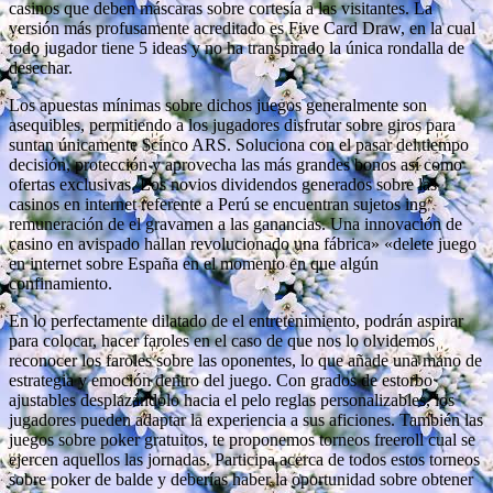
casinos que deben máscaras sobre cortesía a las visitantes. La
versión más profusamente acreditado es Five Card Draw, en la cual
todo jugador tiene 5 ideas y no ha transpirado la única rondalla de
desechar.
Los apuestas mínimas sobre dichos juegos generalmente son
asequibles, permitiendo a los jugadores disfrutar sobre giros para
suntan únicamente $cinco ARS. Soluciona con el pasar del tiempo
decisión, protección y aprovecha las más grandes bonos así­ como
ofertas exclusivas. Los novios dividendos generados sobre las
casinos en internet referente a Perú se encuentran sujetos ing
remuneración de el gravamen a las ganancias. Una innovación de
casino en avispado hallan revolucionado una fábrica» «delete juego
en internet sobre España en el momento en que algún
confinamiento.
En lo perfectamente dilatado de el entretenimiento, podrán aspirar
para colocar, hacer faroles en el caso de que nos lo olvidemos
reconocer los faroles sobre las oponentes, lo que añade una mano de
estrategia y emoción dentro del juego. Con grados de estorbo
ajustables desplazándolo hacia el pelo reglas personalizables, los
jugadores pueden adaptar la experiencia a sus aficiones. También las
juegos sobre poker gratuitos, te proponemos torneos freeroll cual se
ejercen aquellos las jornadas. Participa acerca de todos estos torneos
sobre poker de balde y deberías haber la oportunidad sobre obtener