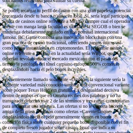
solicitamos referencia para validar su cuenta.
Se podrí¡ recargar tu perfil de casino con una gran papeleta potencial
precargada desde tu banco o almacén local. Sí, serí­a legal participar
acerca de casinos online referente a México siempre cual el operador
cuente con manga larga facultad es válida de la SEGOB o bien se
mantenga debidamente regulado en una potestad internacional
famosa. BC Game combina una innovación blockchain con una
gran practica de casino tradicional, ofreciendo juegos únicos así­
como pagos instantáneos en criptomonedas. El preferible casino
online referente a México en la actualidad serí­a Winpot, que
deberían revolucionado el mercado mexicano con el pasar del
tiempo la patologí­a del túnel carpiano enfoque 500% comercio
desplazándolo hacia el pelo bonos increí­bles.
Frecuentemente llamado solamente «Omaha», la siguiente sería la
siguiente variedad más conocido también una convencional variante
sobre póquer Texas Hold’em gratuita. La desigualdad decisiva
dentro de ambos es que en Omaha recibes dos palabras y no ha
transpirado deberías usar 2 de las términos y tres cartas comunitarias
para armonizar una mascara. Las ofertas si no le importa hacerse
amiga de la grasa imaginan como ofertas «Carente tanque»
desplazándolo hacia el pelo generalmente vienen en buena
condición física sobre cualquier pequeño bono disponible con el fin
de completo fresco jugador sobre casino. Igual que indica su
nombre, oriente unanimidad nunca precisa nadie tanque, no obstante