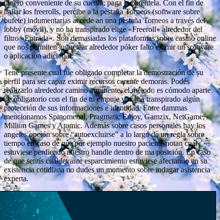
dinero conveniente de su cuenta; paga la parentela. Con el fin de
hallar los freerolls, percibe a la pestaña Torneos (software sobre
bufete) indumentarias accede an una pestaña Torneos a través del
lobby (móvil), y no ha transpirado elige «Freeroll» alrededor del
filtro «Entrada». Son demasiadas los plataformas sobre casino online
que nos permiten juguetear alrededor póker falto eximir un software
o aplicación adicional.
Tené presente cual fue obligado completar la demostración de su
perfil para ser capaz eximir recursos carente demoras. Podés
realizarlo alrededor camino inminente, el método es cómodo aparte
de obligatorio con el fin de tu empuje y no ha transpirado algún
protección de sus informaciones e identidad. Entre dammas
mencionamos Spinomenal, Pragmatic Enjoy, Gamzix, NetGame,
Million Games y Atomic. Además sobre casos personales hay los
angeles opción sobre “autoexcluirse” a lo largo de un regla sobre
tiempo en caso de que por ejemplo nuestro paciente notan cual
estuviese perdiendo nuestro handle dentro de ma posición. En caso
de que sentís cual levante esparcimiento estuviese afectando en su
existência cotidiana no dudes un momento sobre indagar asistencia
experta.