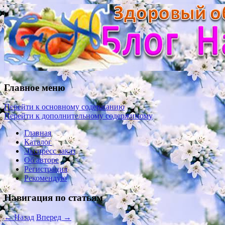
Zdorovii obraz jizni! Zdorovoe pitanie!
http://nadgolbiz.com/
Главное меню
Перейти к основному содержанию
Перейти к дополнительному содержимому
Главная
Каталог
Экспресс заказ
Об авторе
Регистрация
Рекомендую
Навигация по статьям
←
Назад
Вперед
→