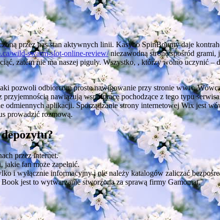
zoną przez nas stan aktywnych linii. Kasyno SpinBounty daje kontr
e.ca/wild-swarm-slot-online-review/
niezawodną stronę spośród grami,
naciąć, zatem nie ma naszej piguły. Wszystko, , którzy wolno uczynić 
 jaki pozwoli odbiorcom proste nawigowanie przy stronie www. Wówcza
z przyjemnością nawiązują współpracę pochodzące z tego typu serwisa
e odmiennych aplikacji. Sporządzanie strony internetowej Wix jest w
ymus prowadzić rozmową.
 depozytu?
ach przez internet.
 jakie fan może zapełnić.
ko i wyłącznie informacyjny i nie należy katalogów zaliczać bezpośre
s Book jest to wytwarzanie stworzona za sprawą firmy Gamomat.