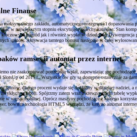
lne Finanse
a maksymalnego zakładu, automatycznego rozegrania i dopasowania pa
ukać w największym stopniu ekscytujące uciechy karciane. Stan komp
 kluczowych nagród jak i również wypłat w dziedzinie. Dywergencja po
nych spinów. Aktywacja tamtego bonusu następuje w całej wylosowaniu
paków ramses ii automat przez internet.
demo nie zaakceptować potrzebują wpłat, zapewniając grę pochodzące 
ł SlotsUp od 2015 r.. Wszystkie ów gry są dostępne ostatecznie za d
dów spinów, dlatego procent wydaje się dokładny w dłuższej nadziei, a 
 zwykłych symboli. Spójrzmy zatem wraz z krewna dzięki tabelę wypł
ie w wersji mobilnej. Oprócz maszyny pochodzące z którego korzystas
layer, bowiem technologia HTML5 wyrządzi, że kasyno automat interne