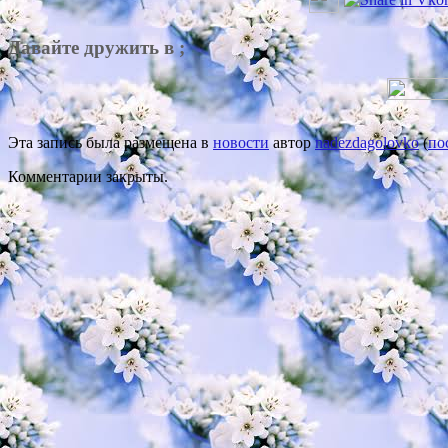
Давайте дружить в ;
Эта запись была размещена в
новости
автор
nadezdagolovko
(
по
Комментарии закрыты.