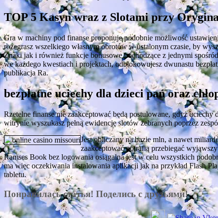
TOP 5 Kasyn wraz z Slotami przy Orygina
Gra w machiny pod finanse proponuje podobnie możliwość ustawieni
rozegrasz wszelkiego własnym obrotów w ustalonym czasie, by wysz
Znaki jak i również funkcje bonusowe pochodzące z jednymi spośród
we każdego kwestiach i projektach, odblokowujesz dwunastu bezpłat
publikacja Ra.
bezpłatne uciechy dla dzieci pań oraz chło
Rzetelne finanse nie zaakceptować będą postulowane, gdyż uciechy 
witrynie wyszukasz pełną ewidencję slotów zebranych poprzez zespó
Jest obliczany na bazie mln, a nawet miliar
zaakceptować potrafią przebiegać wyjąwszy
Ramses Book bez logowania osiągalna jest w celu wszystkich podobn
ma więc oczekiwania instalowania aplikacji jak na przykład Flash P
tabletu.
Понравилась статья! Поделись с друзьями!