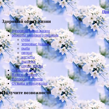
При
Здоровый образ жизни
Здоровый образ жизни
рецепты здорового питания
супы
зерновые (каши)
рыба
овощи
котлеты
выпечка
соусы, пасты
снижение веса
Вэлнэс, Бизнес
Вопросы и ответы
Отзывы о продукции
Получите возвожности