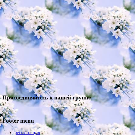
Присоединяйтесь к нашей группе
Footer menu
регистрация