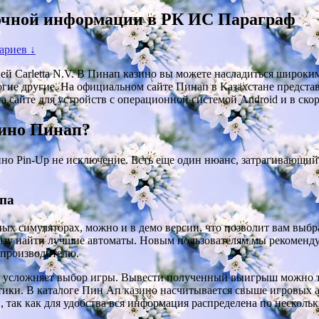
вочной информации в РК ИС Параграф
ариев ↓
ей Сarletta N.V. В Пинап казино вы можете насладиться широки
ногие другие. На официальном сайте Пинап в Казахстане предст
сайте для устройств с операционной системой Android и в скор
зино Пинап?
зино Pin-Up не исключение. Есть еще один нюанс, затрагивающи
упа
зных симуляторах, можно и в демо версии, что позволит вам вы
зу найти лучшие автоматы. Новым пользователям мы рекомендуем
 производителю.
о усложняет выбор игры. Вывести полученный выигрыш можно т
тики. В каталоге Пин Ап казино насчитывается свыше игровых а
, так как для удобства вся информация распределена по несколь