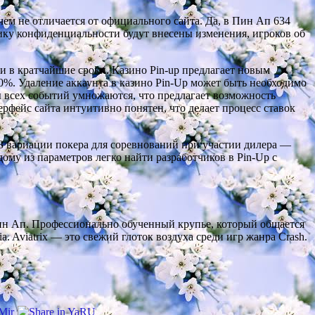
м не отличается от официального сайта. Да, в Пин Ап 634
ику конфиденциальности будут внесены изменения, игроков об
и в кратчайшие сроки. Казино Pin-up предлагает новым
0%. Удаление аккаунта в казино Pin-Up может быть необходимо
 всех событий умножаются, что предлагает возможность
ейс сайта интуитивно понятен, что делает процесс ставок
 3 вариации покера для соревнований при участии дилера —
му из параметров легко найти разработчиков в Pin-Up с
Пин Ап. Профессионально обученный крупье, который общается
. Aviatrix — это свежий глоток воздуха среди игр жанра Crash.