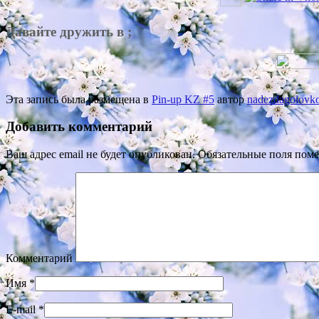
Давайте дружить в ;
Эта запись была размещена в
Pin-up KZ #5
автор
nadezdagolovk
Добавить комментарий
Ваш адрес email не будет опубликован.
Обязательные поля пом
Комментарий
Имя
*
E-mail
*