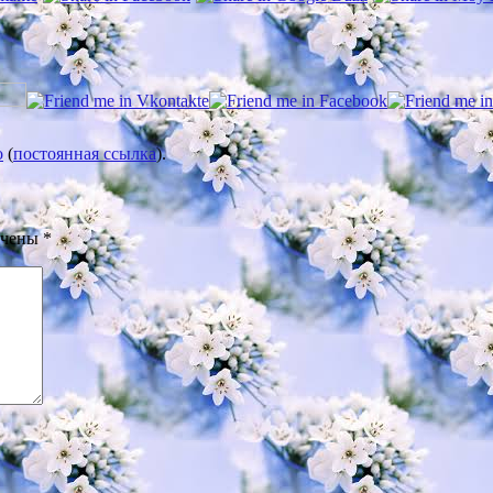
o
(
постоянная ссылка
).
ечены
*