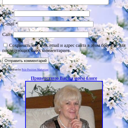
Имя
*
E-mail
*
Сайт
Сохранить моё имя, email и адрес сайта в этом браузере для
последующих моих комментариев.
WP-SpamFree by
Pole Position Marketing
Приветствую Вас на моём блоге