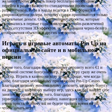
желании протестировать покер бесплатно необходимо
перейти в раздел казино со стандартными проектами от
разработчиков. Игра в нарды ведется в Live-формате в
сопровождении дилера, поэтому ставки принимаются только
на реальные деньги. Они напоминают проекты, которые
создавались в первые годы появления онлайн-развлечений
ввиду отсутствия 3D-эффектов, использования черно-белого
отображения объектов и других элементов.
Играть в игровые автоматы Pin Up на
официальном сайте и в мобильной
версии
Кроме того, благодаря минимальному депозиту всего €1 и
отличной системе бонусных игр, начать игру сразу же очень
просто. Играть в казино на ходу теперь проще, чем когда-
либо, благодаря мобильному приложению Pin-Up Casino.
Благодаря низкому минимальному депозиту, щедрому бонусу
на депозит и широкому выбору игр, здесь каждый найдет себе
занятие по душе! Кроме того, благодаря
усовершенствованному дизайну, навигация по приложению
очень проста, поэтому вы не будете тратить время на то,
чтобы начать игру!