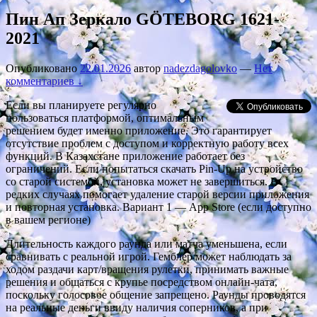
Пин Ап Зеркало GÖTEBORG 1621-
2021
Опубликовано
22.01.2026
автор
nadezdagolovko
—
Нет
комментариев ↓
Если вы планируете регулярно
пользоваться платформой, оптимальным
решением будет именно приложение. Это гарантирует
отсутствие проблем с доступом и корректную работу всех
функций. В Казахстане приложение работает без
ограничений. Если попытаться скачать Pin-Up на устройство
со старой системой, установка может не завершиться. В
редких случаях помогает удаление старой версии приложения
и повторная установка. Вариант 1 — App Store (если доступно
в вашем регионе)
Длительность каждого раунда или матча уменьшена, если
сравнивать с реальной игрой. Гемблер может наблюдать за
ходом раздачи карт/вращения рулетки, принимать важные
решения и общаться с крупье посредством онлайн-чата,
поскольку голосовое общение запрещено. Раунды проводятся
на реальные деньги ввиду наличия соперников, а при