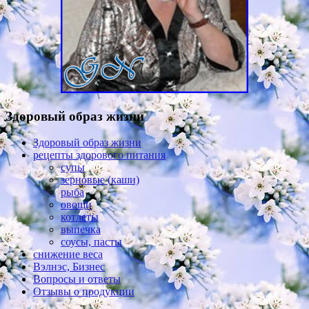
Здоровый образ жизни
Здоровый образ жизни
рецепты здорового питания
супы
зерновые (каши)
рыба
овощи
котлеты
выпечка
соусы, пасты
снижение веса
Вэлнэс, Бизнес
Вопросы и ответы
Отзывы о продукции