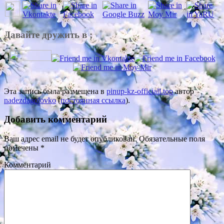
Давайте дружить в ;
Эта запись была размещена в
pinup-kz-officiall.top
автор
nadezdagolovko
(
постоянная ссылка
).
Добавить комментарий
Ваш адрес email не будет опубликован.
Обязательные поля
помечены
*
Комментарий