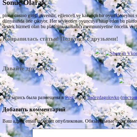
Sonuç Olarak
pinco casino giriş, güvenilir, eğlenceli ve kazançlı bir oyun deneyimi
dünyasında öne çıkıyor. Her seviyeden oyuncuya hitap eden bu platform
destek hizmeti olan bu platform, kullanıcı memnuniyetine öncelik veri
Понравилась статья! Поделись с друзьями!
Давайте дружить в ;
Эта запись была размещена в
Post
автор
nadezdagolovko
(
постоя
Добавить комментарий
Ваш адрес email не будет опубликован.
Обязательные поля пом