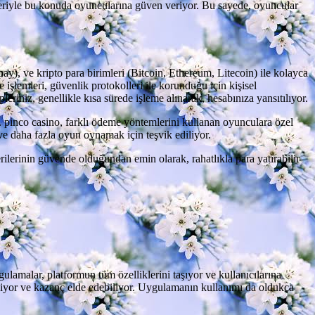
tleriyle bu konuda oyuncularına güven veriyor. Bu sayede, oyuncular
ay), ve kripto para birimleri (Bitcoin, Ethereum, Litecoin) ile kolayca
işlemleri, güvenlik protokolleri ile korunduğu için kişisel
eriniz, genellikle kısa sürede işleme alınarak, hesabınıza yansıtılıyor.
pinco casino, farklı ödeme yöntemlerini kullanan oyunculara özel
ve daha fazla oyun oynamak için teşvik ediliyor.
ilerinin güvende olduğundan emin olarak, rahatlıkla para yatırabilir
lamalar, platformun tüm özelliklerini taşıyor ve kullanıcılarına
biliyor ve kazanç elde edebiliyor. Uygulamanın kullanımı da oldukça