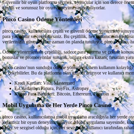
Güvenilir bir oyun platformu seçmek, oyuncular için son derece önemli
keyifli ve sorunsuz bir oyun deneyimi yaşayabiliyorlar.
Pinco Casino Ödeme Yöntemleri
pinco casino, kullanıcılara çeşitli ve güvenli ödeme yöntemleri sunuyor
para yatırabilir ve çekebilirsiniz. Bu çeşitlilik, her kullanıcının ke
verilerinizin güvenliği her zaman ön planda tutuluyor. pinco casino, hız
Ödeme yöntemlerinin çeşitliliği, sadece para yatırma ve çekme konus
bonuslar ve promosyonlar sunarak, onlara ekstra kazanç fırsatları yar
pinco casino’nun sunduğu ödeme yöntemleri, hem kullanım kolaylığı hem
ve çekebilirler. Bu da platforma olan güveni artırıyor ve kullanıcı mem
Kredi Kartları: Visa, Mastercard
E-Cüzdanlar: Papara, PayFix, Astropay
Kripto Para Birimleri: Bitcoin, Ethereum, Litecoin
Mobil Uygulama ile Her Yerde Pinco Casino
pinco casino, kullanıcılarına mobil uygulama aracılığıyla her yerde oy
kesintisiz bir oyun deneyimi sunuyor. Mobil uygulama sayesinde, kulla
kolay ve sezgisel olduğu için, her seviyeden kullanıcı tarafından rahatlı