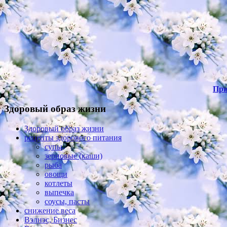
При
Здоровый образ жизни
Здоровый образ жизни
рецепты здорового питания
супы
зерновые (каши)
рыба
овощи
котлеты
выпечка
соусы, пасты
снижение веса
Вэлнэс, Бизнес