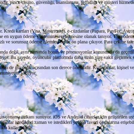
dir. pinco casino, güvenliği, lisanslaması, şeffaflığı ve müşteri hizme
. Kredi kartları (Visa, Mastercard), e-cüzdanlar (Papara, PayFix, Astrop
ndisine en uygun ödeme yöntemini seçebilmesine olanak tanıyor. Tüm ödeme 
lı ve sorunsuz ödeme işlemleri ile de ön plana çıkıyor. Para çekme talepl
unda değil, aynı zamanda bonus ve promosyonlar konusunda da geçerli. 
atıyor. Bu sayede, oyuncular platformda daha uzun süre vakit geçirmek 
 de güvenlik açısından son derece önemlidir. Kullanıcılar, kişisel ver
nuniyetini sağlıyor.
un oynama imkanı sunuyor. iOS ve Android cihazlar için geliştirilen uygu
nıcılar istedikleri zaman ve istedikleri yerden favori oyunlarına erişe
kla kullanılabilir.