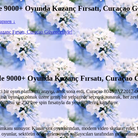
ile 9000+ Oyunda Kazanç Fırsatı, Curaçao G
ариев ↓
azanç Fırsatı, Curaçao Güvencesiyle!
 ile 9000+ Oyunda Kazanç Fırsatı, Curaçao 
 bir oyun platformu arayışı, artık sona erdi. Curaçao 8048/JAZ2017-003
rash oyunları olmak üzere geniş bir yelpazede seçenek sunarak, her zev
onusu ve 250 free spin fırsatıyla da yeni üyelerini karşılıyor.
mkanı sunuyor. Klasik slot oyunlarından, modern video slotlara; rulet, 
unlar, sektörün önde gelen oyun sağlayıcıları tarafından geliştirilmiş ol