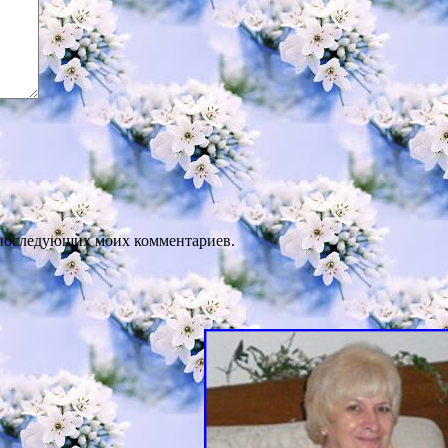
ля последующих моих комментариев.