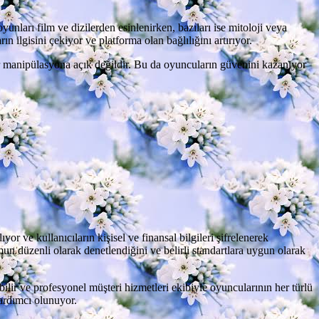
oyunları film ve dizilerden esinlenirken, bazıları ise mitoloji veya
 ilgisini çekiyor ve platforma olan bağlılığını artırıyor.
ir manipülasyona açık değildir. Bu da oyuncuların güvenini kazanıyor
r ve kullanıcıların kişisel ve finansal bilgileri şifrelenerek
un düzenli olarak denetlendiğini ve belirli standartlara uygun olarak
ilir ve profesyonel müşteri hizmetleri ekibiyle oyuncularının her türlü
ardımcı olunuyor.