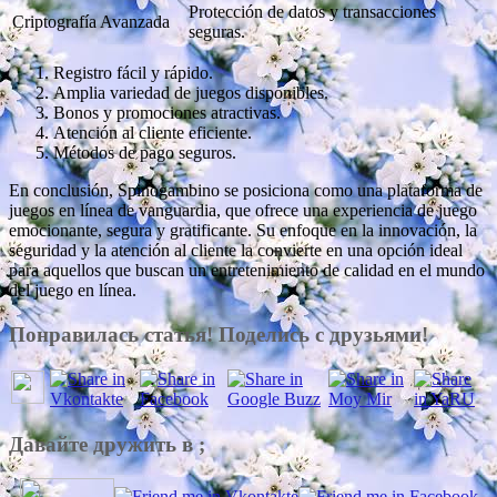
Protección de datos y transacciones
Criptografía Avanzada
seguras.
Registro fácil y rápido.
Amplia variedad de juegos disponibles.
Bonos y promociones atractivas.
Atención al cliente eficiente.
Métodos de pago seguros.
En conclusión, Spinogambino se posiciona como una plataforma de
juegos en línea de vanguardia, que ofrece una experiencia de juego
emocionante, segura y gratificante. Su enfoque en la innovación, la
seguridad y la atención al cliente la convierte en una opción ideal
para aquellos que buscan un entretenimiento de calidad en el mundo
del juego en línea.
Понравилась статья! Поделись с друзьями!
Давайте дружить в ;