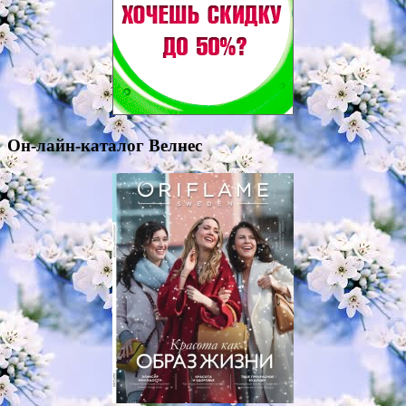
Он-лайн-каталог Велнес