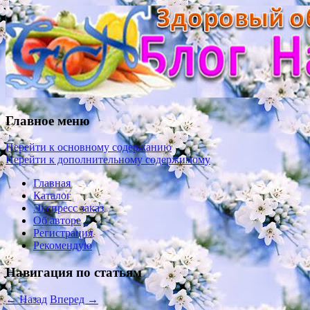
Zdorovii obraz jizni! Zdorovoe pitanie!
http://nadgolbiz.com/
Главное меню
Перейти к основному содержанию
Перейти к дополнительному содержимому
Главная
Каталог
Экспресс заказ
Об авторе
Регистрация
Рекомендую
Навигация по статьям
←
Назад
Вперед
→