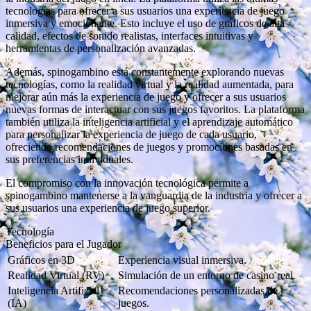
tecnologías para ofrecer a sus usuarios una experiencia de juego
inmersiva y emocionante. Esto incluye el uso de gráficos de alta
calidad, efectos de sonido realistas, interfaces intuitivas y
herramientas de personalización avanzadas.
Además, spinogambino está constantemente explorando nuevas
tecnologías, como la realidad virtual y la realidad aumentada, para
mejorar aún más la experiencia de juego y ofrecer a sus usuarios
nuevas formas de interactuar con sus juegos favoritos. La plataforma
también utiliza la inteligencia artificial y el aprendizaje automático
para personalizar la experiencia de juego de cada usuario,
ofreciendo recomendaciones de juegos y promociones basadas en
sus preferencias individuales.
El compromiso con la innovación tecnológica permite a
spinogambino mantenerse a la vanguardia de la industria y ofrecer a
sus usuarios una experiencia de juego superior.
Tecnología
Beneficios para el Jugador
Gráficos en 3D
Experiencia visual inmersiva.
Realidad Virtual (RV)
Simulación de un entorno de casino real.
Inteligencia Artificial
Recomendaciones personalizadas de
(IA)
juegos.