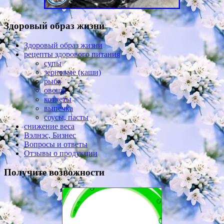
Здоровый образ жизни
Здоровый образ жизни
рецепты здорового питания
супы
зерновые (каши)
рыба
овощи
котлеты
выпечка
соусы, пасты
снижение веса
Вэлнэс, Бизнес
Вопросы и ответы
Отзывы о продукции
Получите возвожности