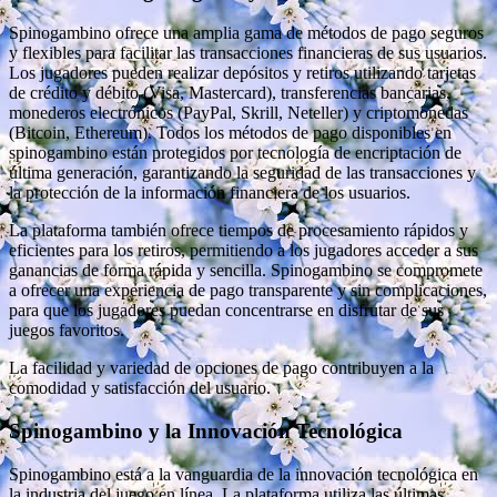
Spinogambino ofrece una amplia gama de métodos de pago seguros
y flexibles para facilitar las transacciones financieras de sus usuarios.
Los jugadores pueden realizar depósitos y retiros utilizando tarjetas
de crédito y débito (Visa, Mastercard), transferencias bancarias,
monederos electrónicos (PayPal, Skrill, Neteller) y criptomonedas
(Bitcoin, Ethereum). Todos los métodos de pago disponibles en
spinogambino están protegidos por tecnología de encriptación de
última generación, garantizando la seguridad de las transacciones y
la protección de la información financiera de los usuarios.
La plataforma también ofrece tiempos de procesamiento rápidos y
eficientes para los retiros, permitiendo a los jugadores acceder a sus
ganancias de forma rápida y sencilla. Spinogambino se compromete
a ofrecer una experiencia de pago transparente y sin complicaciones,
para que los jugadores puedan concentrarse en disfrutar de sus
juegos favoritos.
La facilidad y variedad de opciones de pago contribuyen a la
comodidad y satisfacción del usuario.
Spinogambino y la Innovación Tecnológica
Spinogambino está a la vanguardia de la innovación tecnológica en
la industria del juego en línea. La plataforma utiliza las últimas