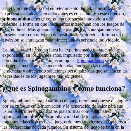
En el vibrante mundo del entretenimiento digital, la búsqueda de
experiencias únicas y emocionantes es constante. En este contexto,
spinogambino
emerge como una propuesta innovadora que
redefine la forma en que los usuarios interactúan con los juegos de
azar en línea. Más que una simple plataforma, spinogambino se
presenta como un universo de posibilidades, donde la fortuna y la
diversión se entrelazan para ofrecer una experiencia inolvidable.
La industria del juego en línea ha experimentado un crecimiento
exponencial en los últimos años, impulsado por la accesibilidad, la
comodidad y la innovación tecnológica.
Spinogambino
se posiciona
estratégicamente en este mercado, adaptándose a las nuevas
tendencias y ofreciendo soluciones personalizadas que satisfacen las
necesidades de los jugadores más exigentes.
¿Qué es Spinogambino y cómo funciona?
Spinogambino es una plataforma de juegos en línea que se distingue
por su enfoque en la innovación y la generación de valor para sus
usuarios. A diferencia de otras plataformas convencionales,
spinogambino ofrece una amplia variedad de juegos, desde
tragamonedas clásicas hasta juegos de mesa modernos, adaptados a
las preferencias de cada jugador. Su sistema de juego se basa en la