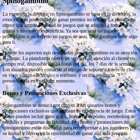
Spinogambino
La experiencia de jugar en Spinogambino se basa en la diversión, la
emoción y la posibilidad de ganar premios increíbles. La plataforma
ofrece una amplia variedad de juegos que se adaptan a todos los
gustos y niveles de experiencia. Ya sea que seas un jugador
principiante o un experto en juegos de azar, spinogambino tiene algo
para ti.
Uno de los aspectos más destacados de spinogambino es su atención
al cliente. La plataforma ofrece un servicio de atención al cliente en
tiempo real, disponible las 24 horas del día, los 7 días de la semana.
Los usuarios pueden contactar al equipo de soporte a través de chat
en vivo, correo electrónico o teléfono, y recibir asistencia
personalizada en cualquier momento.
Bonos y Promociones Exclusivas
Spinogambino se destaca por ofrecer a sus usuarios bonos y
promociones exclusivas que mejoran su experiencia de juego. Estos
bonos pueden incluir giros gratis, bonos de depósito, reembolsos de
pérdidas y programas de fidelidad. Los bonos y promociones de
spinogambino están diseñados para recompensar a los jugadores por
su lealtad y ofrecerles la oportunidad de ganar aún más premios.