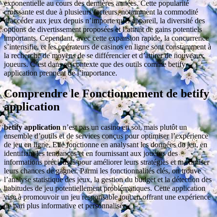
exponentielle au cours des dernières années. Cette popularité
croissante est due à plusieurs facteurs, notamment la commodité
d’accéder aux jeux depuis n’importe quel appareil, la diversité des
options de divertissement proposées et l’attrait de gains potentiels
importants. Cependant, avec cette expansion rapide, la concurrence
s’intensifie, et les opérateurs de casinos en ligne sont constamment à
la recherche de moyens de se différencier et d’attirer de nouveaux
joueurs. C’est dans ce contexte que des outils comme betify
application prennent de l’importance.
Comprendre le Fonctionnement de betify
application
betify application
n’est pas un casino en soi, mais plutôt un
ensemble d’outils et de services conçus pour optimiser l’expérience
de jeu en ligne. Elle fonctionne en analysant les données de jeu, en
identifiant les tendances et en fournissant aux joueurs des
informations précieuses pour améliorer leurs stratégies et maximiser
leurs chances de gagner. Parmi les fonctionnalités clés, on trouve
l’analyse statistique des jeux, la gestion du budget et la détection des
habitudes de jeu potentiellement problématiques. Cette application
vise à promouvoir un jeu responsable tout en offrant une expérience
de pari plus informative et personnalisée.