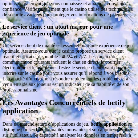
options de paiement que vous connaissez et auxquels vous faites
confiance. Vérifiez également que le casino utilise des technologies
de sécurité avancées pour protéger vos informations de paiement.
Le service client : un atout majeur pour une
expérience de jeu optimale
Un service client de qualité est essentiel pour une expérience de jeu
optimale. Assurez-vous que le casino propose un service client
réactif et efficace, disponible 24h/24 et 7j/7. Les canaux de
communication courants incluent le chat en direct, le courrier
électronique et le téléphone. Testez le service client avant de vous
inscrire sur le casino pour vous assurer qu’il répond à vos besoins.
La capacité d’un casino à résoudre rapidement les problèmes et à
venir en aide aux joueurs est un indicateur de sa fiabilité et de son
professionnalisme.
Les Avantages Concurrentiels de betify
application
Dans un marché saturé d’applications de jeu,
betify application
se
distingue par ses fonctionnalités innovantes et son approche centrée
sur l’utilisateur. Sa capacité à analyser les données en temps réel, à