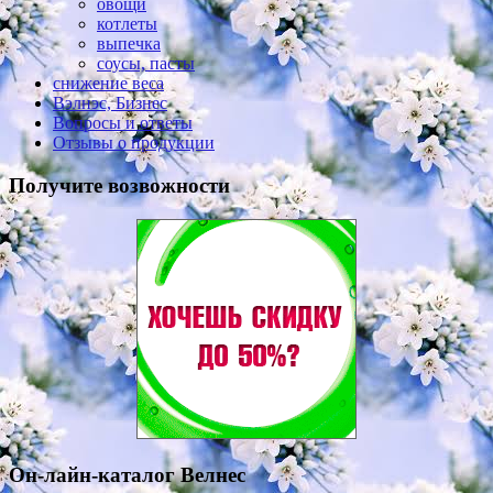
овощи
котлеты
выпечка
соусы, пасты
снижение веса
Вэлнэс, Бизнес
Вопросы и ответы
Отзывы о продукции
Получите возвожности
Он-лайн-каталог Велнес