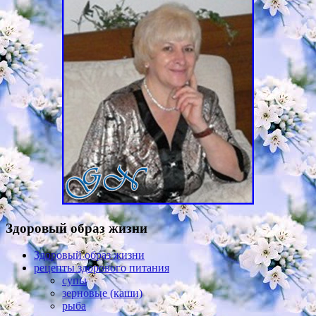
Здоровый образ жизни
Здоровый образ жизни
рецепты здорового питания
супы
зерновые (каши)
рыба