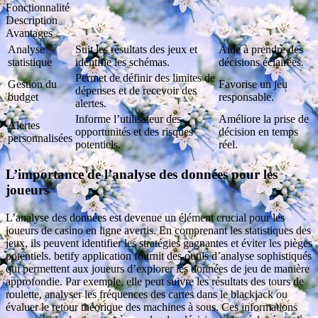
Fonctionnalité
Description
Avantages
Analyse
Suit les résultats des jeux et
Aide à prendre des
statistique
identifie les schémas.
décisions éclairées.
Permet de définir des limites de
Gestion du
Favorise un jeu
dépenses et de recevoir des
budget
responsable.
alertes.
Informe l’utilisateur des
Améliore la prise de
Alertes
opportunités et des risques
décision en temps
personnalisées
potentiels.
réel.
L’importance de l’analyse des données pour les
joueurs
L’analyse des données est devenue un élément crucial pour les
joueurs de casino en ligne avertis. En comprenant les statistiques des
jeux, ils peuvent identifier les stratégies gagnantes et éviter les pièges
potentiels. betify application fournit des outils d’analyse sophistiqués
qui permettent aux joueurs d’explorer les données de jeu de manière
approfondie. Par exemple, elle peut suivre les résultats des tours de
roulette, analyser les fréquences des cartes dans le blackjack ou
évaluer le retour théorique des machines à sous. Ces informations