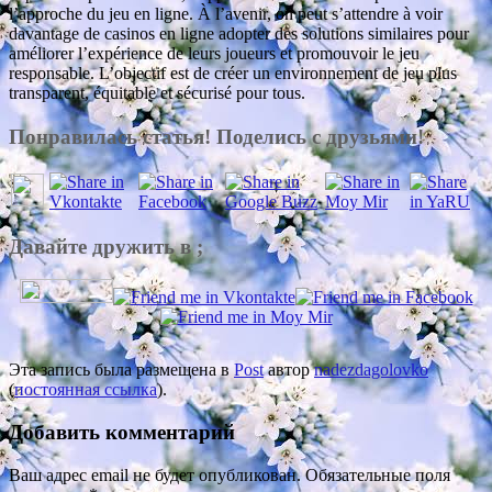
l’approche du jeu en ligne. À l’avenir, on peut s’attendre à voir
davantage de casinos en ligne adopter des solutions similaires pour
améliorer l’expérience de leurs joueurs et promouvoir le jeu
responsable. L’objectif est de créer un environnement de jeu plus
transparent, équitable et sécurisé pour tous.
Понравилась статья! Поделись с друзьями!
Давайте дружить в ;
Эта запись была размещена в
Post
автор
nadezdagolovko
(
постоянная ссылка
).
Добавить комментарий
Ваш адрес email не будет опубликован.
Обязательные поля