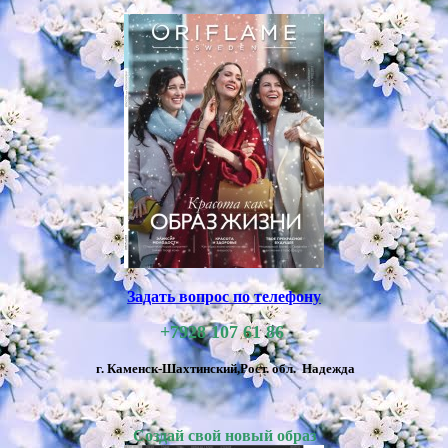
Задать вопрос по телефону
+7928 107 61 86
г. Каменск-Шахтинский,
Рост. обл.
Надежда
Создай свой новый образ