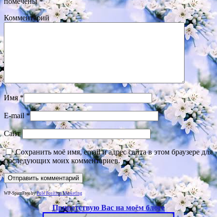
помечены
*
Комментарий
Имя
*
E-mail
*
Сайт
Сохранить моё имя, email и адрес сайта в этом браузере для
последующих моих комментариев.
WP-SpamFree by
Pole Position Marketing
Приветствую Вас на моём блоге