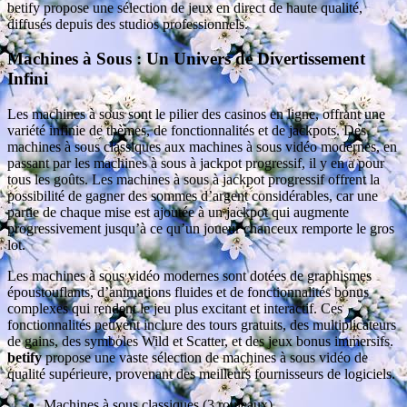
betify propose une sélection de jeux en direct de haute qualité,
diffusés depuis des studios professionnels.
Machines à Sous : Un Univers de Divertissement
Infini
Les machines à sous sont le pilier des casinos en ligne, offrant une
variété infinie de thèmes, de fonctionnalités et de jackpots. Des
machines à sous classiques aux machines à sous vidéo modernes, en
passant par les machines à sous à jackpot progressif, il y en a pour
tous les goûts. Les machines à sous à jackpot progressif offrent la
possibilité de gagner des sommes d’argent considérables, car une
partie de chaque mise est ajoutée à un jackpot qui augmente
progressivement jusqu’à ce qu’un joueur chanceux remporte le gros
lot.
Les machines à sous vidéo modernes sont dotées de graphismes
époustouflants, d’animations fluides et de fonctionnalités bonus
complexes qui rendent le jeu plus excitant et interactif. Ces
fonctionnalités peuvent inclure des tours gratuits, des multiplicateurs
de gains, des symboles Wild et Scatter, et des jeux bonus immersifs.
betify
propose une vaste sélection de machines à sous vidéo de
qualité supérieure, provenant des meilleurs fournisseurs de logiciels.
Machines à sous classiques (3 rouleaux)