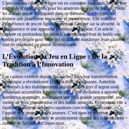
L’univers des casinos en ligne est en constante évolution, offrant une
multitude d’opportunités pour les amateurs de jeux de hasard. Parmi
les acteurs qui se distinguent dans ce domaine,
betify
s’impose
comme une plateforme innovante et prometteuse. Elle redéfinit
l’expérience de jeu en ligne, en mettant l’accent sur la sécurité, la
transparence et une approche centrée sur le joueur. Cet article
explore en profondeur les aspects essentiels qui font de betify une
option privilégiée pour ceux qui souhaitent maximiser leurs chances
tout en savourant un plaisir incomparable.
L’Évolution du Jeu en Ligne : De la
Tradition à l’Innovation
Les casinos existent depuis des siècles, mais leur transformation
numérique a révolutionné la façon dont nous jouons. Autrefois
cantonnés à des établissements physiques, les jeux d’argent sont
désormais accessibles à portée de clic. Cette évolution a apporté de
nombreux avantages, notamment une plus grande commodité, une
variété de jeux plus étendue et des bonus attractifs. Cependant, elle a
également soulevé des préoccupations concernant la sécurité,
l’équité et la protection des joueurs. C’est dans ce contexte que des
plateformes comme betify se positionnent comme des références en
matière de fiabilité et d’innovation.