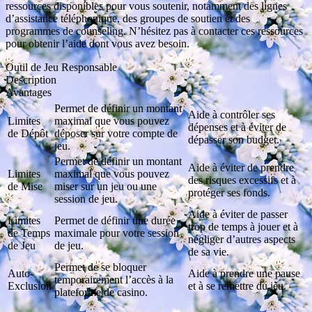
ressources disponibles pour vous soutenir, notamment des lignes
d’assistance téléphonique, des groupes de soutien et des
programmes de counseling. N’hésitez pas à contacter ces ressources
pour obtenir l’aide dont vous avez besoin.
Outil de Jeu Responsable
Description
Avantages
Permet de définir un montant
Aide à contrôler ses
Limites
maximal que vous pouvez
dépenses et à éviter de
de Dépôt
déposer sur votre compte de
dépasser son budget.
jeu.
Permet de définir un montant
Aide à éviter de prendre
Limites
maximal que vous pouvez
des risques excessifs et à
de Mise
miser sur un jeu ou une
protéger ses fonds.
session de jeu.
Aide à éviter de passer
Limites
Permet de définir une durée
trop de temps à jouer et à
de Temps
maximale pour votre session
négliger d’autres aspects
de Jeu
de jeu.
de sa vie.
Permet de se bloquer
Auto-
Aide à prendre une pause
temporairement l’accès à la
Exclusion
et à se remettre du jeu.
plateforme de casino.