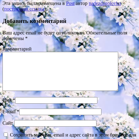
Эта запись была размещена в
Post
автор
nadezdagolovko
(
постоянная ссылка
).
Добавить комментарий
Ваш адрес email не будет опубликован.
Обязательные поля
помечены
*
Комментарий
Имя
*
E-mail
*
Сайт
Сохранить моё имя, email и адрес сайта в этом браузере для