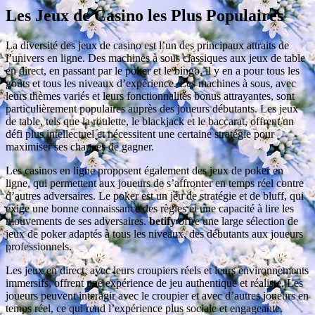
Les Jeux de Casino les Plus Populaires
La diversité des jeux de casino est l’un des principaux attraits de
l’univers en ligne. Des machines à sous classiques aux jeux de table
en direct, en passant par le poker et le bingo, il y en a pour tous les
goûts et tous les niveaux d’expérience. Les machines à sous, avec
leurs thèmes variés et leurs fonctionnalités bonus attrayantes, sont
particulièrement populaires auprès des joueurs débutants. Les jeux
de table, tels que la roulette, le blackjack et le baccarat, offrent un
défi plus intellectuel et nécessitent une certaine stratégie pour
maximiser ses chances de gagner.
Les casinos en ligne proposent également des jeux de poker en
ligne, qui permettent aux joueurs de s’affronter en temps réel contre
d’autres adversaires. Le poker est un jeu de stratégie et de bluff, qui
exige une bonne connaissance des règles et une capacité à lire les
mouvements de ses adversaires.
betify
offre une large sélection de
jeux de poker adaptés à tous les niveaux, des débutants aux joueurs
professionnels.
Les jeux en direct, avec leurs croupiers réels et leurs environnements
immersifs, offrent une expérience de jeu authentique et réaliste. Les
joueurs peuvent interagir avec le croupier et avec d’autres joueurs en
temps réel, ce qui rend l’expérience plus sociale et engageante.