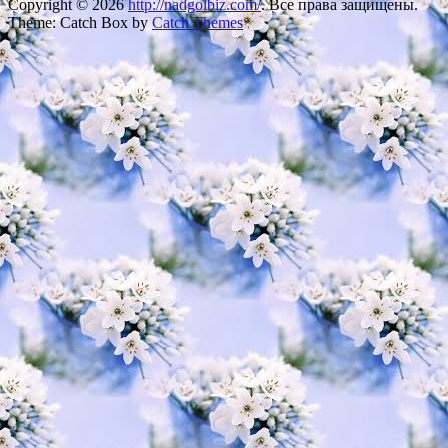
Copyright © 2026
http://nadgolbiz.com/
. Все права защищены.
Theme: Catch Box by
Catch Themes