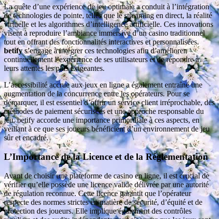
La quête d’une expérience de jeu optimale a conduit à l’intégration
de technologies de pointe, telles que le streaming en direct, la réalité
virtuelle et les algorithmes d’intelligence artificielle. Ces innovations
visent à reproduire l’ambiance immersive d’un casino traditionnel
tout en offrant des fonctionnalités interactives et personnalisées.
betify
s’engage à intégrer ces technologies afin d’améliorer
continuellement l’expérience de ses utilisateurs et de répondre à
leurs attentes les plus exigeantes.
L’accessibilité accrue aux jeux en ligne a également entraîné une
augmentation de la concurrence entre les opérateurs. Pour se
démarquer, il est essentiel d’offrir un service client irréprochable, des
méthodes de paiement sécurisées et une approche responsable du
jeu. betify accorde une importance primordiale à ces aspects, en
veillant à ce que ses joueurs bénéficient d’un environnement de jeu
sûr et encadré.
L’Importance de la Licence et de la Réglementation
Avant de choisir une plateforme de casino en ligne, il est crucial de
vérifier qu’elle possède une licence valide délivrée par une autorité
de régulation reconnue. Cette licence garantit que l’opérateur
respecte des normes strictes en matière de sécurité, d’équité et de
protection des joueurs. Elle implique également des contrôles