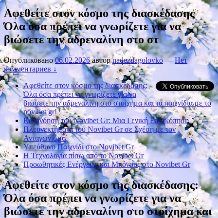
Αφεθείτε στον κόσμο της διασκέδασης
Όλα όσα πρέπει να γνωρίζετε για να
βιώσετε την αδρεναλίνη στο στ
Опубликовано
06.02.2026
автор
nadezdagolovko
—
Нет
комментариев ↓
Αφεθείτε στον κόσμο της διασκέδασης:
Όλα όσα πρέπει να γνωρίζετε για να
βιώσετε την αδρεναλίνη στο στοίχημα και τα παιχνίδια με το
novibet gr!
Κατανόηση του Novibet Gr: Μια Γενική Επισκόπηση
Πλεονεκτήματα του Novibet Gr σε Σχέση με τον
Ανταγωνισμό
Υπεύθυνο Παιχνίδι στο Novibet Gr
Η Τεχνολογία πίσω από το Novibet Gr
Προωθητικές Ενέργειες και Μπόνους στο Novibet Gr
Αφεθείτε στον κόσμο της διασκέδασης:
Όλα όσα πρέπει να γνωρίζετε για να
βιώσετε την αδρεναλίνη στο στοίχημα και