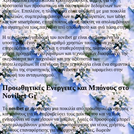
Χρησιμοποιεί πρωτόκολλα κρυπτογράφησης αιχμής για την
προστασία των προσωπικών και οικονομικών δεδομένων των
χρηστών. Επιπλέον, η πλατφόρμα είναι συμβατή με μια ποικιλία
συσκευών, συμπεριλαμβανομένων των υπολογιστών, των tablet
και των smartphone, επιτρέποντας στους παίκτες να απολαμβάνουν
τα αγαπημένα τους παιχνίδια από οπουδήποτε και ανά πάσα στιγμή.
Η τεχνολογική υποδομή του novibet gr είναι σχεδιασμένη να
υποστηρίζει έναν μεγάλο αριθμό χρηστών ταυτόχρονα χωρίς να
επηρεάζεται η απόδοση και η σταθερότητα της πλατφόρμας. Η
χρήση προηγμένων αλγορίθμων και τεχνολογιών διασφαλίζει την
ακεραιότητα των παιχνιδιών και την αξιοπιστία των
αποτελεσμάτων. Η επένδυση στην τεχνολογία είναι ένα σημαντικό
κομμάτι της στρατηγικής του novibet gr για να παραμείνει στην
κορυφή του ανταγωνισμού.
Προωθητικές Ενέργειες και Μπόνους στο
Novibet Gr
Το
novibet gr
προσφέρει μια ποικιλία από προωθητικές ενέργειες
και μπόνους για να επιβραβεύσει τους παίκτες του και να τους
ενθαρρύνει να συνεχίσουν να παίζουν. Αυτές οι προσφορές μπορεί
να περιλαμβάνουν μπόνους καλωσορίσματος για νέους χρήστες,
μπόνους επαναφόρτισης για υπάρχοντες παίκτες, δωρεάν