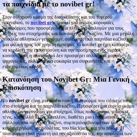
τα παιχνίδια με το novibet gr!
Στον σύγχρονο κόσμο της διασκέδασης και του τυχερού
παιχνιδιού, το
novibet gr
αποτελεί μια από τις κορυφαίες
πλατφόρμες που προσφέρουν μια πληθώρα επιλογών για τους
λάτρεις του στοιχήματος και των παιχνιδιών καζίνο. Με μια μεγάλη
ποικιλία αθλητικών γεγονότων, συναρπαστικά παιχνίδια καζίνο και
μια φιλική προς τον χρήστη εμπειρία, το novibet gr έχει καταφέρει
να κερδίσει την εμπιστοσύνη και την προτίμηση ενός ευρέος
κοινού. Αυτή η πλατφόρμα δεν προσφέρει απλώς μια μορφή
ψυχαγωγίας, αλλά και μια ευκαιρία για συγκινήσεις και
ενδεχομένως κέρδη.
Κατανόηση του Novibet Gr: Μια Γενική
Επισκόπηση
Το
novibet gr
είναι μια διαδικτυακή πλατφόρμα που ειδικεύεται
στο στοίχημα και τα παιχνίδια καζίνο. Προσφέρει μια ευρεία γκάμα
αθλητικών γεγονότων για στοίχημα, όπως ποδόσφαιρο, μπάσκετ,
τένις, και πολλά άλλα. Επιπλέον, διαθέτει μια εντυπωσιακή
συλλογή από παιχνίδια καζίνο, συμπεριλαμβανομένων των
κουλοχέρηδων, της ρουλέτας, του blackjack, και του πόκερ. Η
πλατφόρμα είναι γνωστή για την αξιοπιστία της, την ασφάλεια των