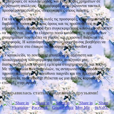
περιστροφές σε κουλοχέρηδες, και επιστροφές χρημάτων σε
περίπτωση απώλειας. Οι προσφορές ενημερώνονται τακτικά,
προσφέροντας συνεχώς νέες ευκαιρίες στους παίκτες.
Για να επωφεληθείτε από αυτές τις προσφορές, είναι σημαντικό να
διαβάσετε προσεκτικά τους όρους και τις προϋποθέσεις που
ισχύουν. Κάθε προσφορά έχει συγκεκριμένους κανόνες που πρέπει
να τηρούνται, όπως το ελάχιστο ποσό κατάθεσης, ο αριθμός των
στοιχημάτων που πρέπει να γίνουν, και η χρονική διάρκεια της
προσφοράς. Η κατανόηση αυτών των όρων θα σας βοηθήσει να
αξιοποιήσετε στο έπακρο τις προσφορές του novibet gr.
Εν κατακλείδι, το novibet gr αποτελεί μια αξιόπιστη και
ολοκληρωμένη πλατφόρμα για όσους αναζητούν μια
διασκεδαστική και ασφαλή εμπειρία στοιχηματισμού και καζίνο.
Με την ποικιλία των παιχνιδιών, τις ανταγωνιστικές αποδόσεις, την
προνοητικότητα για το υπεύθυνο παιχνίδι και την προηγμένη
τεχνολογία, το novibet gr στέκεται ως μια από τις κορυφαίες
επιλογές στην αγορά .
Понравилась статья! Поделись с друзьями!