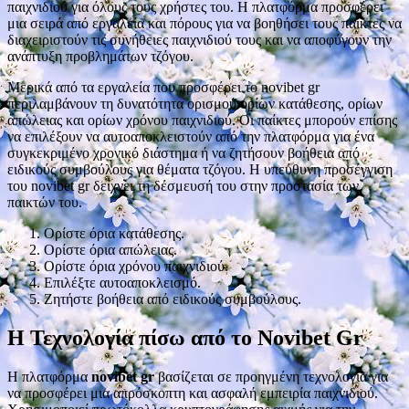
παιχνιδιού για όλους τους χρήστες του. Η πλατφόρμα προσφέρει
μια σειρά από εργαλεία και πόρους για να βοηθήσει τους παίκτες να
διαχειριστούν τις συνήθειες παιχνιδιού τους και να αποφύγουν την
ανάπτυξη προβλημάτων τζόγου.
Μερικά από τα εργαλεία που προσφέρει το novibet gr
περιλαμβάνουν τη δυνατότητα ορισμού ορίων κατάθεσης, ορίων
απώλειας και ορίων χρόνου παιχνιδιού. Οι παίκτες μπορούν επίσης
να επιλέξουν να αυτοαποκλειστούν από την πλατφόρμα για ένα
συγκεκριμένο χρονικό διάστημα ή να ζητήσουν βοήθεια από
ειδικούς συμβούλους για θέματα τζόγου. Η υπεύθυνη προσέγγιση
του novibet gr δείχνει τη δέσμευσή του στην προστασία των
παικτών του.
Ορίστε όρια κατάθεσης.
Ορίστε όρια απώλειας.
Ορίστε όρια χρόνου παιχνιδιού.
Επιλέξτε αυτοαποκλεισμό.
Ζητήστε βοήθεια από ειδικούς συμβούλους.
Η Τεχνολογία πίσω από το Novibet Gr
Η πλατφόρμα
novibet gr
βασίζεται σε προηγμένη τεχνολογία για
να προσφέρει μια απρόσκοπτη και ασφαλή εμπειρία παιχνιδιού.