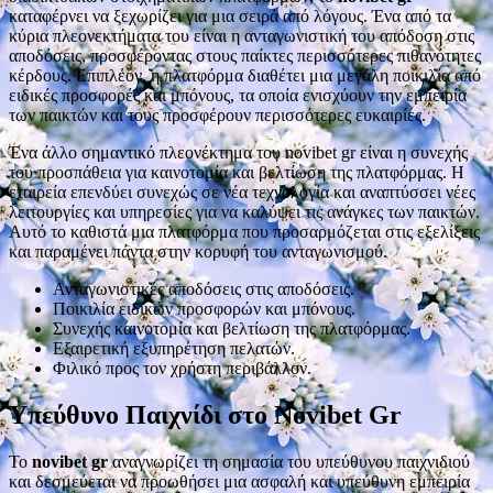
καταφέρνει να ξεχωρίζει για μια σειρά από λόγους. Ένα από τα
κύρια πλεονεκτήματα του είναι η ανταγωνιστική του απόδοση στις
αποδόσεις, προσφέροντας στους παίκτες περισσότερες πιθανότητες
κέρδους. Επιπλέον, η πλατφόρμα διαθέτει μια μεγάλη ποικιλία από
ειδικές προσφορές και μπόνους, τα οποία ενισχύουν την εμπειρία
των παικτών και τους προσφέρουν περισσότερες ευκαιρίες.
Ένα άλλο σημαντικό πλεονέκτημα του novibet gr είναι η συνεχής
του προσπάθεια για καινοτομία και βελτίωση της πλατφόρμας. Η
εταιρεία επενδύει συνεχώς σε νέα τεχνολογία και αναπτύσσει νέες
λειτουργίες και υπηρεσίες για να καλύψει τις ανάγκες των παικτών.
Αυτό το καθιστά μια πλατφόρμα που προσαρμόζεται στις εξελίξεις
και παραμένει πάντα στην κορυφή του ανταγωνισμού.
Ανταγωνιστικές αποδόσεις στις αποδόσεις.
Ποικιλία ειδικών προσφορών και μπόνους.
Συνεχής καινοτομία και βελτίωση της πλατφόρμας.
Εξαιρετική εξυπηρέτηση πελατών.
Φιλικό προς τον χρήστη περιβάλλον.
Υπεύθυνο Παιχνίδι στο Novibet Gr
Το
novibet gr
αναγνωρίζει τη σημασία του υπεύθυνου παιχνιδιού
και δεσμεύεται να προωθήσει μια ασφαλή και υπεύθυνη εμπειρία