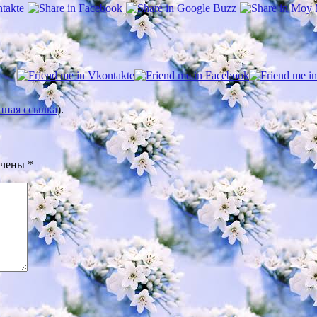
нная ссылка
).
ечены
*