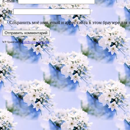
E-mail
*
Сайт
Сохранить моё имя, email и адрес сайта в этом браузере д
WP-SpamFree by
Pole Position Marketing