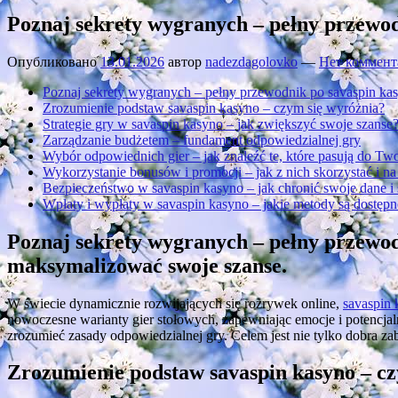
Poznaj sekrety wygranych – pełny przewodn
Опубликовано
13.01.2026
автор
nadezdagolovko
—
Нет коммент
Poznaj sekrety wygranych – pełny przewodnik po savaspin kas
Zrozumienie podstaw savaspin kasyno – czym się wyróżnia?
Strategie gry w savaspin kasyno – jak zwiększyć swoje szanse
Zarządzanie budżetem – fundament odpowiedzialnej gry
Wybór odpowiednich gier – jak znaleźć te, które pasują do Two
Wykorzystanie bonusów i promocji – jak z nich skorzystać i n
Bezpieczeństwo w savaspin kasyno – jak chronić swoje dane i 
Wpłaty i wypłaty w savaspin kasyno – jakie metody są dostępn
Poznaj sekrety wygranych – pełny przewod
maksymalizować swoje szanse.
W świecie dynamicznie rozwijających się rozrywek online,
savaspin 
nowoczesne warianty gier stołowych, zapewniając emocje i potencjaln
zrozumieć zasady odpowiedzialnej gry. Celem jest nie tylko dobra za
Zrozumienie podstaw savaspin kasyno – cz