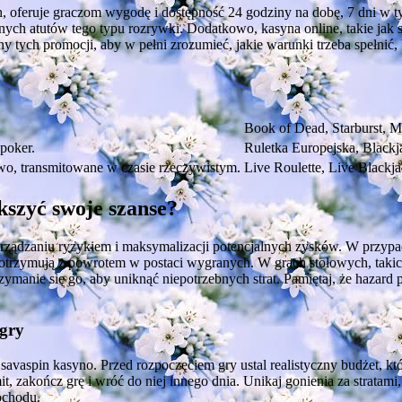
h, oferuje graczom wygodę i dostępność 24 godziny na dobę, 7 dni w 
nych atutów tego typu rozrywki. Dodatkowo, kasyna online, takie jak sa
y tych promocji, aby w pełni zrozumieć, jakie warunki trzeba spełnić
Book of Dead, Starburst, 
 poker.
Ruletka Europejska, Blackj
o, transmitowane w czasie rzeczywistym.
Live Roulette, Live Blackja
kszyć swoje szanse?
arządzaniu ryzykiem i maksymalizacji potencjalnych zysków. W przyp
nio otrzymują z powrotem w postaci wygranych. W grach stołowych, tak
zymanie się go, aby uniknąć niepotrzebnych strat. Pamiętaj, że hazar
 gry
aspin kasyno. Przed rozpoczęciem gry ustal realistyczny budżet, który
n limit, zakończ grę i wróć do niej innego dnia. Unikaj gonienia za strat
ochodu.