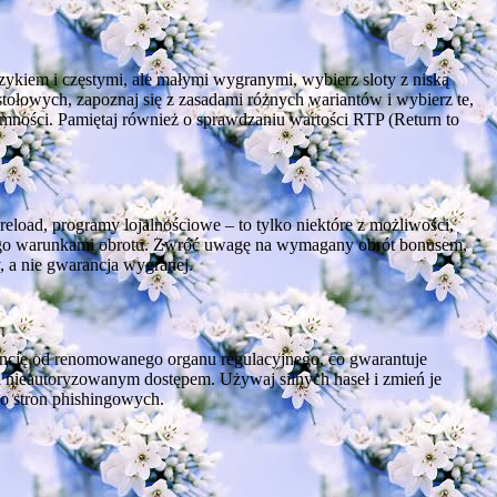
ykiem i częstymi, ale małymi wygranymi, wybierz sloty z niską
tołowych, zapoznaj się z zasadami różnych wariantów i wybierz te,
jemności. Pamiętaj również o sprawdzaniu wartości RTP (Return to
eload, programy lojalnościowe – to tylko niektóre z możliwości,
 jego warunkami obrotu. Zwróć uwagę na wymagany obrót bonusem,
, a nie gwarancja wygranej.
icencję od renomowanego organu regulacyjnego, co gwarantuje
d nieautoryzowanym dostępem. Używaj silnych haseł i zmień je
do stron phishingowych.