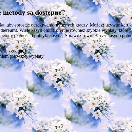
e metody są dostępne?
at, aby sprostać oczekiwaniom różnych graczy. Możesz używać kart kr
Ethereum). Wiele kasyn online oferuje również szybkie wypłaty, które
metody płatności i polityki kasyna. Sprawdź również, czy kasyno pobie
aty.
y są zgodne.
iem pierwszej wypłaty.