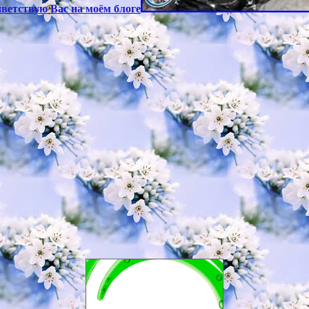
ветствую Вас на моём блоге