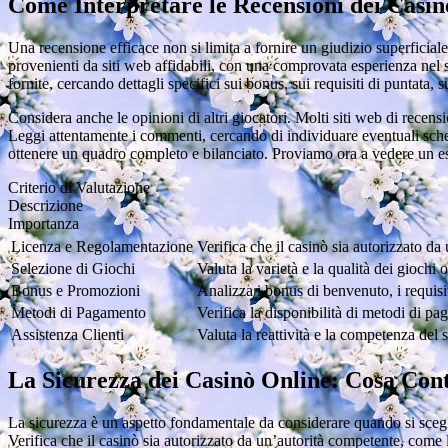
Come Interpretare le Recensioni dei Casin
Una recensione efficace non si limita a fornire un giudizio superficiale,
provenienti da siti web affidabili, con una comprovata esperienza nel s
fornite, cercando dettagli specifici sui bonus, sui requisiti di puntata, 
Considera anche le opinioni di altri giocatori. Molti siti web di recen
Leggi attentamente i commenti, cercando di individuare eventuali schem
ottenere un quadro completo e bilanciato. Proviamo ora a vedere un e
Criterio di Valutazione
Descrizione
Importanza
Licenza e Regolamentazione
Verifica che il casinò sia autorizzato d
Selezione di Giochi
Valuta la varietà e la qualità dei giochi o
Bonus e Promozioni
Analizza i bonus di benvenuto, i requisit
Metodi di Pagamento
Verifica la disponibilità di metodi di pa
Assistenza Clienti
Valuta la reattività e la competenza del s
La Sicurezza dei Casinò Online: Cosa Cont
La sicurezza è un aspetto fondamentale da considerare quando si sceglie 
Verifica che il casinò sia autorizzato da un’autorità competente, come