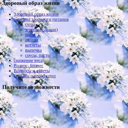
Здоровый образ жизни
Здоровый образ жизни
рецепты здорового питания
супы
зерновые (каши)
рыба
овощи
котлеты
выпечка
соусы, пасты
снижение веса
Вэлнэс, Бизнес
Вопросы и ответы
Отзывы о продукции
Получите возвожности