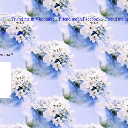
нная ссылка
).
ечены
*