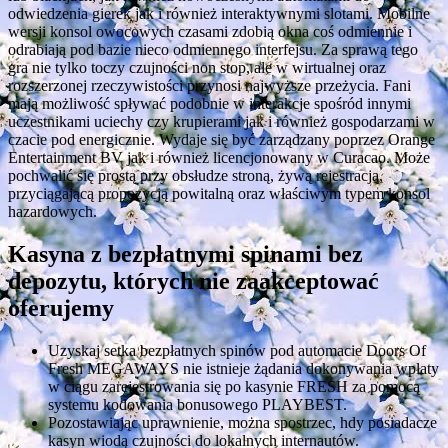
odwiedzenia gierek jak i również interaktywnymi slotami. Mobilne
wersji konsol owocowych czasami zdobią okna coś odmiennie i
odrabiają pod bazie nieco odmiennego interfejsu. Za sprawą tego
gra nie tylko toczy czujności non stop, ale w wirtualnej oraz
rozszerzonej rzeczywistości przynosi najwyższe przeżycia.
Fani
mają możliwość spływać podobnie w interakcje spośród innymi
uczestnikami uciechy czy krupierami jak i również gospodarzami w
czacie pod energicznie. Wydaje się być zarządzany poprzez Orange
Entertainment BV jak i również licencjonowany w Curacao. Może
pochwalić się prostą przy obsłudze stroną, żywą rejestracją,
przyciągającą propozycją powitalną oraz właściwym typem konsol
hazardowych.
Kasyna z bezpłatnymi spinami bez
depozytu, których nie zaakceptować
oferujemy
Uzyskaj setka bezpłatnych spinów pod automacie Doors Of
Fresh MEGAWAYS nie istnieje żądania dokonywania wpłaty
w ciągu zarejestrowania się po kasynie FRESH za pomocą
systemu kodowania bonusowego PLAYBEST.
Pozostawiając uprawnienie, można spostrzec, hdy posiadacze
kasyn wiodą czujności do lokalnych internautów.