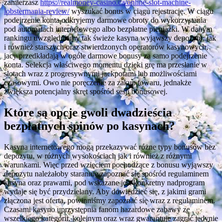
zamierzasz
https://realmoney-casino.ca/online-slot-machine-
lobstermania-review/
wyszukać bonus w ciągu rejestrację. W ciągu
podejrzenie konta odkryjemy darmowe obroty do wykorzystania
pod automatach internetowego albo bezpłatne pieniążki. W danym
rankingu uwzględniamy tak świeże kasyna wyjąwszy depozytu, jak
i również starszych oraz stwierdzonych operatorów kasynowych,
jacy przedkładają w ogóle darmowe bonusy za samo podejrzenie
konta. Selekcja właściwego momentu dzięki grę ma przesłanie w
slotach wraz z progresywnymi jackpotami lub możliwościami
czasowymi. Owo nie poręczenie za zakup towaru, jednakże
zwiększa potencjalny skręt spośród sesji bonusowej.
Które są opcje gwoli dwadzieścia
bezpłatnych spinów po kasynach?
Kasyna internetowego mogą przekazywać różne typy bonusów bez
depozytu, w różnych wysokościach jak i również z różnymi
warunkami. Więc przed wzięciem pochodzące z bonusu wyjąwszy
depozytu należałoby starannie zapoznać się spośród regulaminem
kasyna oraz prawami, pod wskazane jest konkretny nadprogram
wydaje się być przydzielany. Aby dowiedzieć się, z jakimi grami
złączona jest oferta, powinniśmy zapoznać się wraz z regulaminem.
Czasami kasyno uprzystępnia fanom hazardowe zabawy ze
wszelkiego kategorii, kolejnym oraz wraz gwarantuje zagrać jedynie