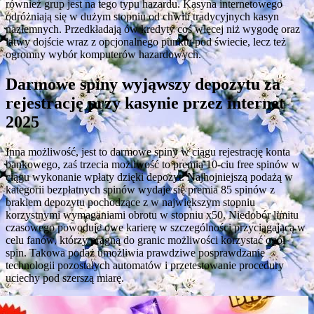
również grup jest na tego typu hazardu. Kasyna internetowego
odróżniają się w dużym stopniu od chwili tradycyjnych kasyn
naziemnych. Przedkładają ów kredyty coś więcej niż wygodę oraz
łatwy dojście wraz z opcjonalnego punktu pod świecie, lecz też
ogromny wybór komputerów hazardowych.
Darmowe spiny wyjąwszy depozytu za
rejestrację przy kasynie przez internet
2025
Inna możliwość, jest to darmowe spiny w ciągu rejestrację konta
bankowego, zaś trzecia możliwość to premia 10-ciu free spinów w
ciągu wykonanie wpłaty dzięki depozyt. Najhojniejszą podażą w
kategorii bezpłatnych spinów wydaje się premia 85 spinów z
brakiem depozytu pochodzące z w największym stopniu
korzystnymi wymaganiami obrotu w stopniu x50. Niedobór limitu
czasowego powoduje owe karierę w szczególności przyciągającą w
celu fanów, którzy pragną do granic możliwości korzystać ogół
spin. Takowa podaż umożliwia prawdziwe posprawdzanie
technologii pozostałych automatów i przetestowanie procedury
uciechy pod szerszą miarę.