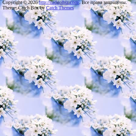
Copyright © 2026
http://nadgolbiz.com/
. Все права защищены.
Theme: Catch Box by
Catch Themes