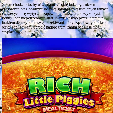
Zatem chodzi o to, by uświadamiać sobie ludzi ograniczeń
czasowych oraz posłużyć się swej spiny w całej ustalanych ramach
czasowych. Tę wytyczne zapewniają maksymalne wykorzystanie
bonusu bez niepotrzebnych strat. Każde kasyno przez internet z
brakiem depozytu ma swej oczekiwania dotyczące owego, ilekroć
jesteś zobligowany obrócić nadprogram, zanim będziesz mógł
wypłacić wygrane.