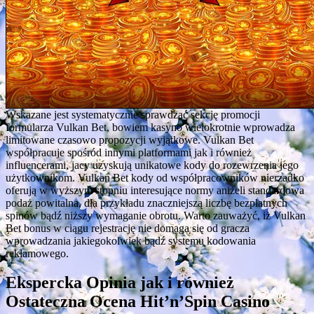
Wskazane jest systematycznie sprawdzać sekcję promocji
formularza Vulkan Bet, bowiem kasyno wielokrotnie wprowadza
limitowane czasowo propozycji wyjątkowe. Vulkan Bet
współpracuje spośród innymi platformami jak i również
influencerami, jacy uzyskują unikatowe kody do rozewrzenia jego
użytkownikom. Vulkan Bet kody od współpracowników nierzadko
oferują w wyższym stopniu interesujące normy aniżeli standardowa
podaż powitalna, dla przykładu znaczniejszą liczbę bezpłatnych
spinów bądź niższy wymaganie obrotu. Warto zauważyć, iż Vulkan
Bet bonus w ciągu rejestrację nie domaga się od gracza
wprowadzania jakiegokolwiek bądź systemu kodowania
reklamowego.
Ekspercka Opinia jak i również
Ostateczna Ocena Hit’n’Spin Casino