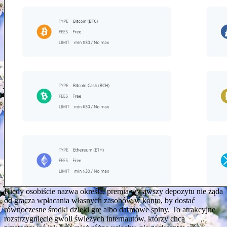
Kiedy osobiście nazwa określa, premia wyjąwszy depozytu nie żąda
od gracza wpłacania własnych zasobów w konto, by dostać
równoczesne środki dzięki grę albo darmowe spiny. To atrakcyjne
rozstrzygnięcie gwoli świeżych internautów, którzy chcą