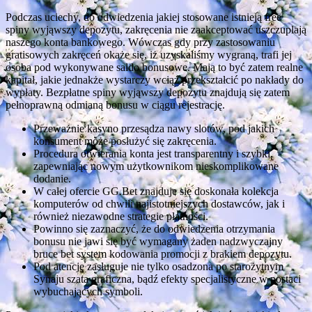
Podczas uciechy, do odwiedzenia jakiej stosowane istnieją free
spiny wyjąwszy depozytu, zakręcenia nie zaakceptować uszczuplają
naszego konta bankowego. Wówczas gdy przy zastosowaniu
gratisowych zakręceń okaże się, iż uzyskaliśmy wygraną, trafi jej
osoba pod wykonywane saldo bonusowe. Mają to być zatem realne
kapitał, jakie jednakże wystarczy wciąż przekształcić po nakłady do
wypłaty. Bezpłatne spiny wyjąwszy depozytu znajdują się zatem
pełnoprawną odmianą bonusu w ciągu rejestrację.
Przeważnie kasyno przesądza nawy slotów, pod jakich
konsument może posłużyć się zakręcenia.
Procedura otwierania konta jest transparentny i szybki,
zapewniając nowym użytkownikom nieskomplikowane
dodanie.
W całej ofercie GG.Bet znajduje się doskonała kolekcja
komputerów od chwili najistotniejszych dostawców, jak i
również niezawodne strategie płatności.
Powinno się zaznaczyć, że do odwiedzenia otrzymania
bonusu nie jawi się być wymagany żaden nadzwyczajny
bruce bet system kodowania promocji z brakiem depozytu.
Pod atencję zasługuje nie tylko osadzona po starożytnym
Synaju szata graficzna, bądź efekty specjalistyczne w postaci
wybuchających symboli.