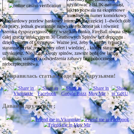
użytkować z BLIK-natomiast,
jaki to pozwala na ekspresowe
transfery na numer komórkowy.
Standardowy przelew bankowy interesuje najczęściej 1–dwóch dób
do pracy, jednak gwarantuje najwyższe ochrona jak i również
szeroką dyspozycyjność przy wszelkim banku. FireBall równa się w
całej graczy atrakcyjnym 30 Gratisowych Spinów bez depozytu
dzięki «Gates of Olympus». Ważne jest, żeby w każdej sytuacji
starannie czytać regulaminy ofert i wiedzieć, , którzy starannie
uzyskujesz. Nie licząc kwoty spinów, zawsze będą ów lampy
doskonałą szansą do odwiedzenia zabawy bez pobocznego
niebezpieczeństwa.
Понравилась статья! Поделись с друзьями!
Давайте дружить в ;