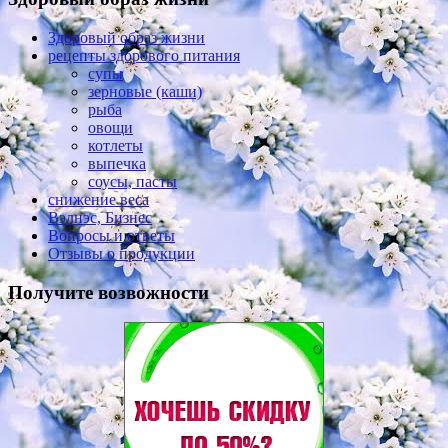
Здоровый образ жизни
рецепты здорового питания
супы
зерновые (каши)
рыба
овощи
котлеты
выпечка
соусы, пасты
снижение веса
Вэлнэс, Бизнес
Вопросы и ответы
Отзывы о продукции
Получите возвожности